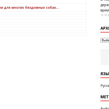
держ
им для многих бездомных собак…
врем
15.10.
АРХ
ЯЗЫ
Русс
МЕТ
Войт