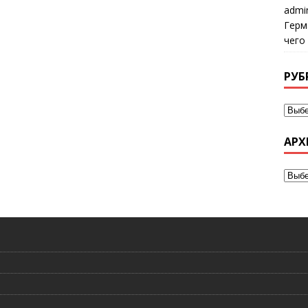
admi
Герм
чего
РУБ
АРХ