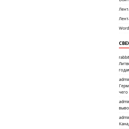
Лент
Лент
Word
СВЕ
rabbi
Литв
года
admi
Герм
чего
admi
выво
admi
Кана