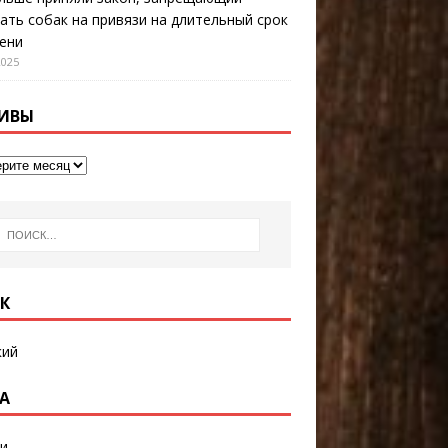
ать собак на привязи на длительный срок
ени
2025
ИВЫ
К
кий
А
и