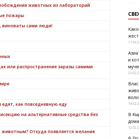
освобождения животных из лабораторий
СВЕ
ные пожары
, виноваты сами люди!
Како
жест
17.06.
Азиа
нных
и ко
цах или распространение заразы самими
муче
25.02.
мире
Влас
живо
воло
 едят, как повседневную еду
14.02.
исекцию на альтернативные средства без
В Кы
дома
12.02.
м животным? Откуда появляется желание
В По