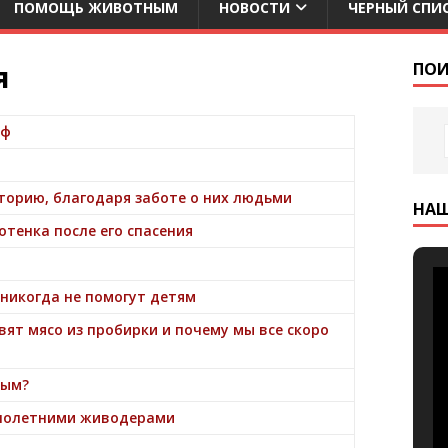
ПОМОЩЬ ЖИВОТНЫМ
НОВОСТИ
ЧЕРНЫЙ СПИ
я
ПОИ
иф
орию, благодаря заботе о них людьми
НА
отенка после его спасения
никогда не помогут детям
вят мясо из пробирки и почему мы все скоро
ным?
алолетними живодерами