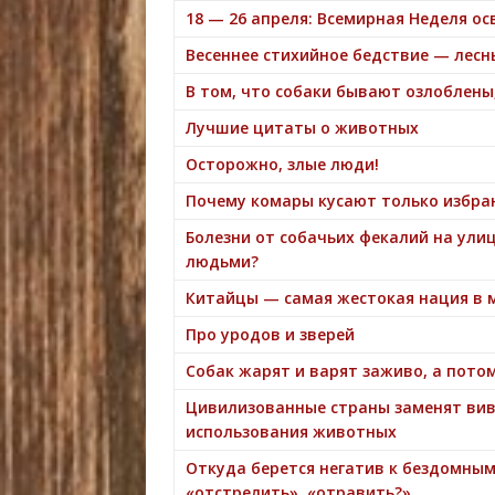
18 — 26 апреля: Всемирная Неделя 
Весеннее стихийное бедствие — лес
В том, что собаки бывают озлоблены
Лучшие цитаты о животных
Осторожно, злые люди!
Почему комары кусают только избра
Болезни от собачьих фекалий на ули
людьми?
Китайцы — самая жестокая нация в 
Про уродов и зверей
Собак жарят и варят заживо, а потом
Цивилизованные страны заменят вив
использования животных
Откуда берется негатив к бездомны
«отстрелить», «отравить?»