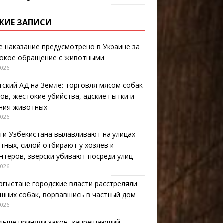
ЖИЕ ЗАПИСИ
е наказание предусмотрено в Украине за
окое обращение с животными
2026
тский АД на Земле: торговля мясом собак
тов, жестокие убийства, адские пытки и
ния животных
2026
ти Узбекистана вылавливают на улицах
тных, силой отбирают у хозяев и
нтеров, зверски убивают посреди улиц
2026
ргыстане городские власти расстреляли
шних собак, ворвавшись в частный дом
2026
льше приняли закон, запрещающий