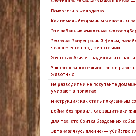
Фестиваль собачьего мяса в Китае —
Психологи о живодерах
Как помочь бездомным животным пе
Эти забавные животные! Фотоподбо
Земляне. Запрещенный фильм, разо
человечества над животными
Жестокая Азия и традиции: что заста
Законы о защите животных в разных
животных
Не разводите и не покупайте домаш
умирают в приютах!
Инструкция: как стать покусанным с
Война без правил. Как защитники ж
Для тех, кто боится бездомных собак
Эвтаназия (усыпление) — убийство и