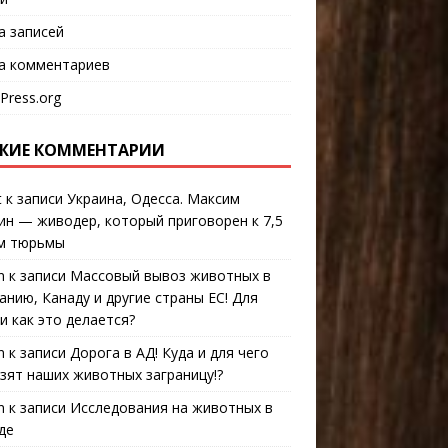
а записей
а комментариев
Press.org
ЖИЕ КОММЕНТАРИИ
t
к записи
Украина, Одесса. Максим
ин — живодер, который приговорен к 7,5
м тюрьмы
n
к записи
Массовый вывоз животных в
анию, Канаду и другие страны ЕС! Для
 и как это делается?
n
к записи
Дорога в АД! Куда и для чего
зят наших животных заграницу!?
n
к записи
Исследования на животных в
де