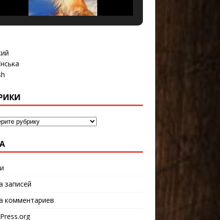
кий
їнська
sh
РИКИ
А
и
а записей
а комментариев
Press.org