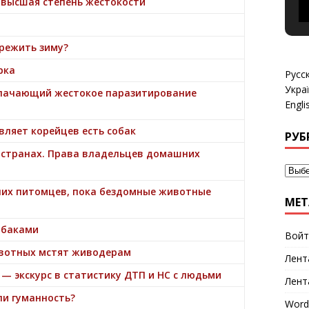
 высшая степень жестокости
режить зиму?
рка
Русс
Укра
блачающий жестокое паразитирование
Engli
вляет корейцев есть собак
РУБ
 странах. Права владельцев домашних
них питомцев, пока бездомные животные
МЕТ
обаками
Войт
ивотных мстят живодерам
Лент
 — экскурс в статистику ДТП и НС с людьми
Лент
ли гуманность?
Word