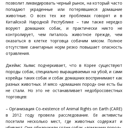
позволит ликвидировать черный рынок, на который часто
попадают украденные или потерявшиеся домашние
животные. О всех тех же проблемах говорят и в
Китайской Народной Республике – там также нередко
воруют домашних собак, и практически никто не
контролирует, чем питалось животное прежде, чем
оказаться в клетке торговца собачим мясом. Полное
отсутствие санитарных норм резко повышает опасность
отравления.
​Джеймс Хьямс подчеркивает, что в Корее существуют
породы собак, специально выращиваемых на убой, и сами
корейцы таких собак и собак домашних воспринимают как
разных животных. И мясо «домашних пород» они есть бы
не стали. Но это не останавливает недобросовестных
торговцев:
– Организация Co-existence of Animal Rights on Earth (CARE)
в 2012 году провела расследование. Ее активисты
посетили несколько мест, где животных содержат и
убивают. Они обнаружили сотни собак «домашних пород»,