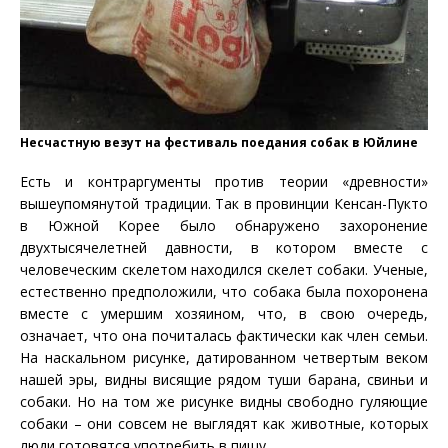
Несчастную везут на фестиваль поедания собак в Юйлине
Есть и контраргументы против теории «древности»
вышеупомянутой традиции. Так в провинции Кенсан-Пукто
в Южной Корее было обнаружено захоронение
двухтысячелетней давности, в котором вместе с
человеческим скелетом находился скелет собаки. Ученые,
естественно предположили, что собака была похоронена
вместе с умершим хозяином, что, в свою очередь,
означает, что она почиталась фактически как член семьи.
На наскальном рисунке, датированном четвертым веком
нашей эры, видны висящие рядом туши барана, свиньи и
собаки. Но на том же рисунке видны свободно гуляющие
собаки – они совсем не выглядят как животные, которых
люди готовятся употребить в пищу.