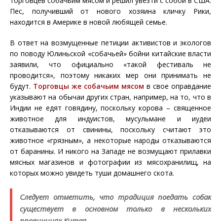
торговцев собачьим мясом и решил увезти с собой в США.
Пес, получивший от нового хозяина кличку Рики,
находится в Америке в новой любящей семье.
​В ответ на возмущенные петиции активистов и экологов
по поводу Юлиньской «собачьей» бойни китайские власти
заявили, что официально «такой фестиваль не
проводится», поэтому никаких мер они принимать не
будут.
Торговцы же собачьим мясом
в свое оправдание
указывают на обычаи других стран, например, на то, что в
Индии не едят говядину, поскольку корова – священное
животное для индуистов, мусульмане и иудеи
отказываются от свинины, поскольку считают это
животное «грязным», а некоторые народы отказываются
от баранины. И никого на Западе не возмущают прилавки
мясных магазинов и фотографии из мясохранилищ, на
которых можно увидеть туши домашнего скота.
Следует отметить, что традиция поедать собак
существует в основном только в нескольких
провинциях Китая.