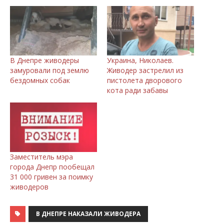
В Днепре живодеры
Украина, Николаев.
замуровали под землю
Живодер застрелил из
бездомных собак
пистолета дворового
кота ради забавы
Заместитель мэра
города Днепр пообещал
31 000 гривен за поимку
живодеров
В ДНЕПРЕ НАКАЗАЛИ ЖИВОДЕРА