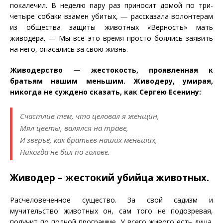
покалечил. В неделю пару раз приносит домой по три-
четыре собаки взамен убитых, — рассказала волонтерам
из общества защиты животных «Верность» мать
живодёра. — Мы всё это время просто боялись заявить
на него, опасались за свою жизнь.
Живодерство — жестокость, проявленная к
братьям нашим меньшим. Живодеру, умирая,
никогда не суждено сказать, как Сергею Есенину:
Счастлив тем, что целовал я женщин,
Мял цветы, валялся на траве,
И зверьё, как братьев наших меньших,
Никогда не бил по голове.
Живодер – жестокий убийца животных.
Расчеловеченное существо. За свой садизм и
мучительство животных он, сам того не подозревая,
получит по полной программе. У всего живого есть душа.