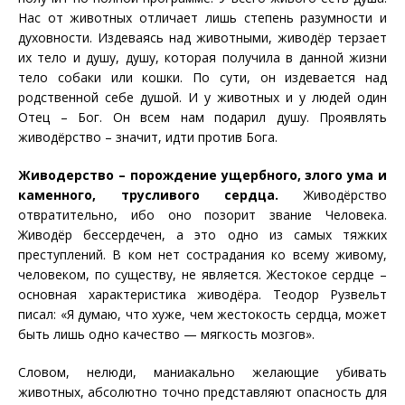
Нас от животных отличает лишь степень разумности и
духовности. Издеваясь над животными, живодёр терзает
их тело и душу, душу, которая получила в данной жизни
тело собаки или кошки. По сути, он издевается над
родственной себе душой. И у животных и у людей один
Отец – Бог. Он всем нам подарил душу. Проявлять
живодёрство – значит, идти против Бога.
Живодерство – порождение ущербного, злого ума и
каменного, трусливого сердца.
Живодёрство
отвратительно, ибо оно позорит звание Человека.
Живодёр бессердечен, а это одно из самых тяжких
преступлений. В ком нет сострадания ко всему живому,
человеком, по существу, не является. Жестокое сердце –
основная характеристика живодёра. Теодор Рузвельт
писал: «Я думаю, что хуже, чем жестокость сердца, может
быть лишь одно качество — мягкость мозгов».
Словом, нелюди, маниакально желающие убивать
животных, абсолютно точно представляют опасность для