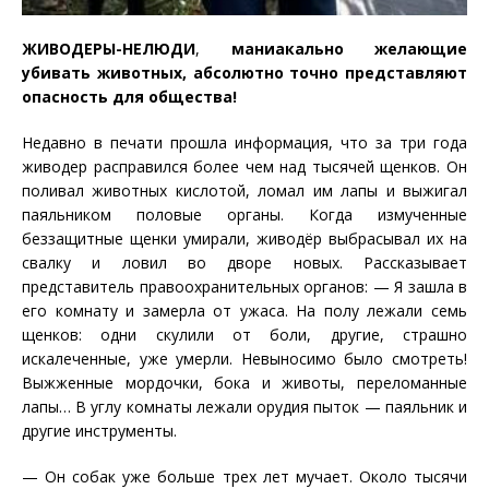
ЖИВОДЕРЫ-НЕЛЮДИ
,
маниакально желающие
убивать животных, абсолютно точно представляют
опасность для общества!
Недавно в печати прошла информация, что за три год
а
живодер расправился более чем над тысячей щенков. Он
поливал животных кислотой, ломал им лапы и выжигал
паяльником половые органы. Когда измученные
беззащитные щенки умирали, живодёр выбрасывал их на
свалку и ловил во дворе новых. Рассказывает
представитель правоохранительных органов: — Я зашла в
его комнату и замерла от ужаса. На полу лежали семь
щенков: одни скулили от боли, другие, страшно
искалеченные, уже умерли. Невыносимо было смотреть!
Выжженные мордочки, бока и животы, переломанные
лапы… В углу комнаты лежали орудия пыток — паяльник и
другие инструменты.
— Он собак уже больше трех лет мучает. Около тысячи