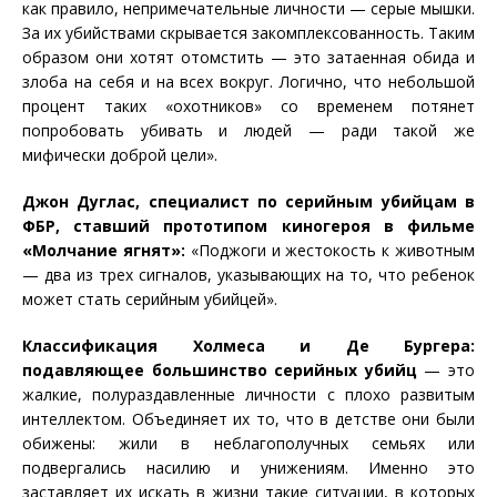
как правило, непримечательные личности — серые мышки.
За их убийствами скрывается закомплексованность. Таким
образом они хотят отомстить — это затаенная обида и
злоба на себя и на всех вокруг. Логично, что небольшой
процент таких «охотников» со временем потянет
попробовать убивать и людей — ради такой же
мифически доброй цели».
Джон Дуглас, специалист по серийным убийцам в
ФБР, ставший прототипом киногероя в фильме
«Молчание ягнят»:
«Поджоги и жестокость к животным
— два из трех сигналов, указывающих на то, что ребенок
может стать серийным убийцей».
Классификация Холмеса и Де Бургера:
подавляющее большинство серийных убийц
— это
жалкие, полураздавленные личности с плохо развитым
интеллектом. Объединяет их то, что в детстве они были
обижены: жили в неблагополучных семьях или
подвергались насилию и унижениям. Именно это
заставляет их искать в жизни такие ситуации, в которых