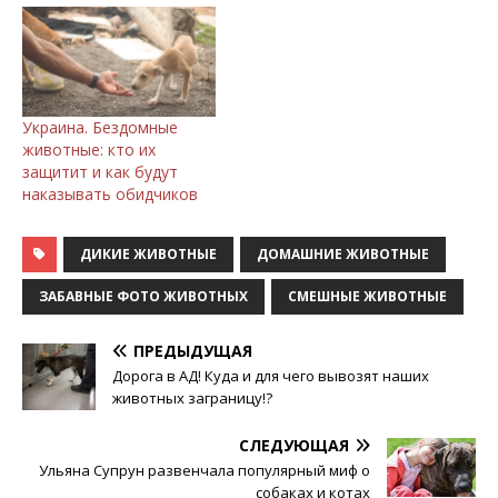
Украина. Бездомные
животные: кто их
защитит и как будут
наказывать обидчиков
ДИКИЕ ЖИВОТНЫЕ
ДОМАШНИЕ ЖИВОТНЫЕ
ЗАБАВНЫЕ ФОТО ЖИВОТНЫХ
СМЕШНЫЕ ЖИВОТНЫЕ
ПРЕДЫДУЩАЯ
Дорога в АД! Куда и для чего вывозят наших
животных заграницу!?
СЛЕДУЮЩАЯ
Ульяна Супрун развенчала популярный миф о
собаках и котах