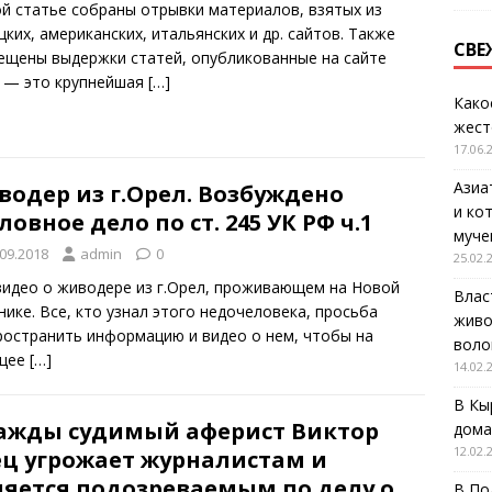
ой статье собраны отрывки материалов, взятых из
ких, американских, итальянских и др. сайтов. Также
СВЕ
ещены выдержки статей, опубликованные на сайте
 — это крупнейшая
[…]
Како
жест
17.06.
Азиа
водер из г.Орел. Возбуждено
и ко
ловное дело по ст. 245 УК РФ ч.1
муче
.09.2018
admin
0
25.02.
видео о живодере из г.Орел, проживающем на Новой
Влас
нике. Все, кто узнал этого недочеловека, просьба
живо
ространить информацию и видео о нем, чтобы на
воло
щее
[…]
14.02.
В Кы
ажды судимый аферист Виктор
дома
12.02.
ец угрожает журналистам и
ляется подозреваемым по делу о
В По