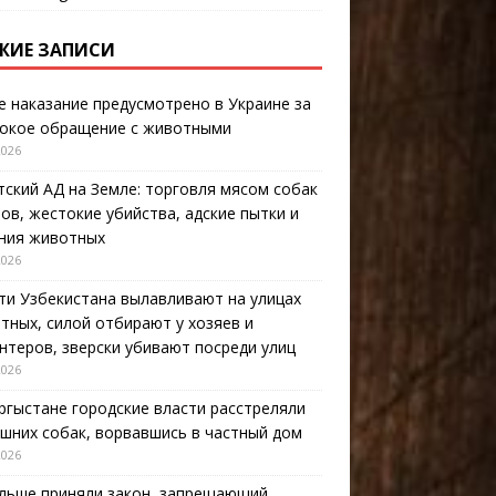
ЖИЕ ЗАПИСИ
е наказание предусмотрено в Украине за
окое обращение с животными
2026
тский АД на Земле: торговля мясом собак
тов, жестокие убийства, адские пытки и
ния животных
2026
ти Узбекистана вылавливают на улицах
тных, силой отбирают у хозяев и
нтеров, зверски убивают посреди улиц
2026
ргыстане городские власти расстреляли
шних собак, ворвавшись в частный дом
2026
льше приняли закон, запрещающий