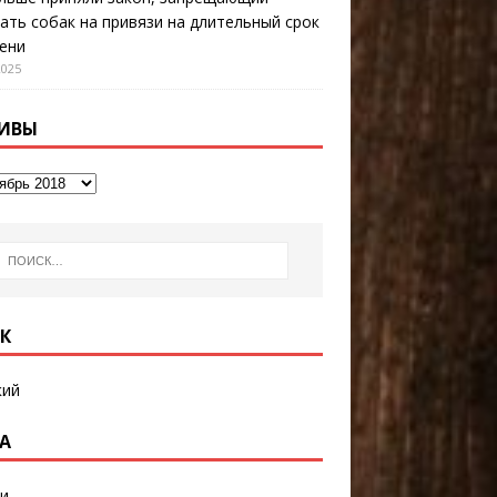
ать собак на привязи на длительный срок
ени
2025
ИВЫ
К
кий
А
и