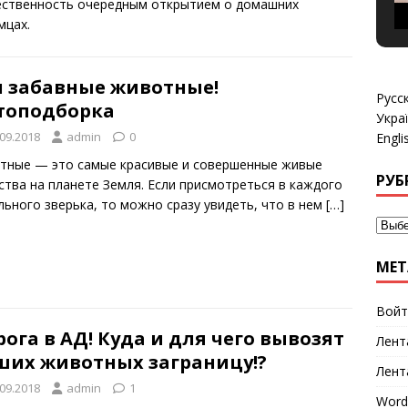
ственность очередным открытием о домашних
мцах.
и забавные животные!
Русс
топодборка
Укра
.09.2018
admin
0
Engli
тные — это самые красивые и совершенные живые
РУБ
ства на планете Земля. Если присмотреться в каждого
льного зверька, то можно сразу увидеть, что в нем
[…]
МЕТ
Войт
ога в АД! Куда и для чего вывозят
Лент
ших животных заграницу!?
Лент
.09.2018
admin
1
Word