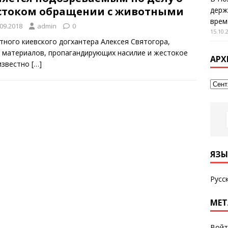
стоком обращении с животными
держ
врем
.09.2018
admin
0
15.10.
тного киевского догхантера Алексея Святогора,
е материалов, пропагандирующих насилие и жестокое
АРХ
известно
[…]
ЯЗЫ
Русс
МЕТ
Войт