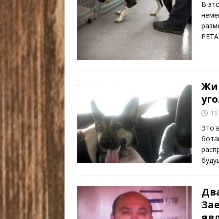
В эт
немец
разм
PETA
Жи
уго
13
Это 
бота
расп
буду
Дв
За
яв