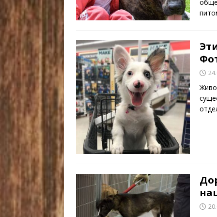
обще
пито
Эт
Фо
24
Живо
суще
отде
Дор
на
20