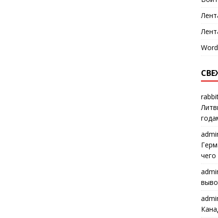
Лент
Лент
Word
СВЕ
rabbi
Литв
года
admi
Герм
чего
admi
выво
admi
Кана