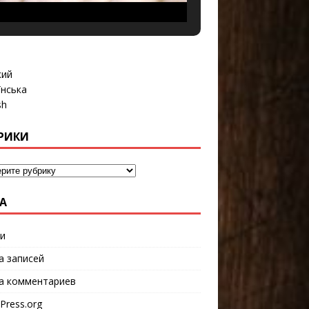
кий
їнська
sh
РИКИ
А
и
а записей
а комментариев
Press.org