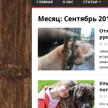
ГЛАВНАЯ
О НАС
СТАТЬИ
Месяц:
Сентябрь 20
От
ру
29
«Мне
встр
немн
свое
Ул
по
27
И.о.