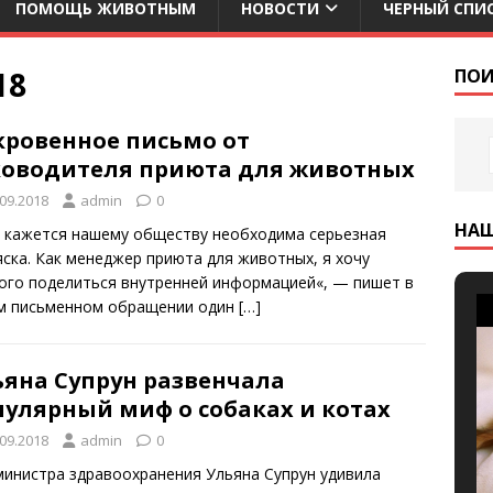
ПОМОЩЬ ЖИВОТНЫМ
НОВОСТИ
ЧЕРНЫЙ СПИ
18
ПОИ
кровенное письмо от
ководителя приюта для животных
.09.2018
admin
0
НА
 кажется нашему обществу необходима серьезная
яска. Как менеджер приюта для животных, я хочу
ого поделиться внутренней информацией«, — пишет в
м письменном обращении один
[…]
ьяна Супрун развенчала
пулярный миф о собаках и котах
.09.2018
admin
0
 министра здравоохранения Ульяна Супрун удивила