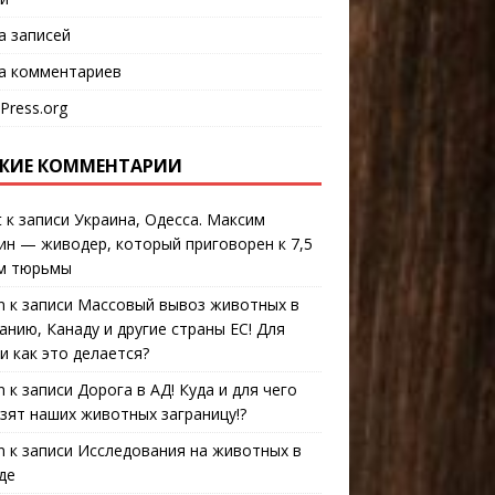
а записей
а комментариев
Press.org
ЖИЕ КОММЕНТАРИИ
t
к записи
Украина, Одесса. Максим
ин — живодер, который приговорен к 7,5
м тюрьмы
n
к записи
Массовый вывоз животных в
анию, Канаду и другие страны ЕС! Для
 и как это делается?
n
к записи
Дорога в АД! Куда и для чего
зят наших животных заграницу!?
n
к записи
Исследования на животных в
де