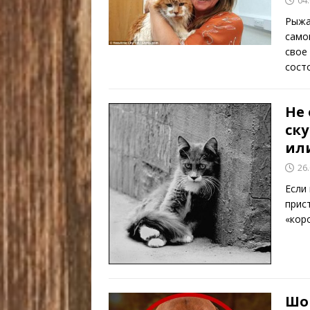
Рыжа
само
свое
сост
Не
ск
или
26
Если
прис
«кор
Шо