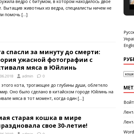
ружила ведро с битумом, в котором находилось двое
т. Вытащив животных из ведра, специалисты ничем не
ли помочь
[…]
Русс
Укра
Engli
а спасли за минуту до смерти:
тория ужасной фотографии с
РУБ
стиваля мяса в Юйлинь
.06.2018
admin
0
 этого кота, трогающее до глубины души, облетело
МЕТ
 мир. Оно было сделано в китайском городе Юйлинь на
ивале мяса в тот момент, когда один
[…]
Войт
Лент
мая старая кошка в мире
Лент
раздновала свое 30-летие!
Word
.06.2018
admin
0