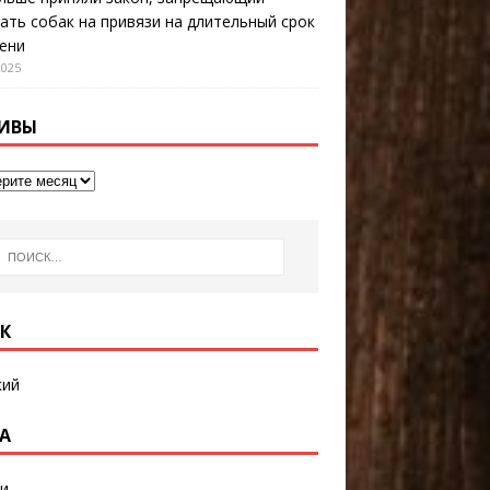
ать собак на привязи на длительный срок
ени
2025
ИВЫ
К
кий
А
и