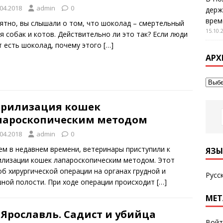
.04.2018
admin
0
держ
врем
ятно, вы слышали о том, что шоколад – смертельный
15.10.
ля собак и котов. Действительно ли это так? Если люди
т есть шоколад, почему этого
[…]
АРХ
ерилизация кошек
пароскопическим методом
.04.2018
admin
0
ем в недавнем времени, ветеринары приступили к
ЯЗЫ
илизации кошек лапароскопическим методом. Этот
об хирургической операции на органах грудной и
Русс
ной полости. При ходе операции происходит
[…]
МЕТ
 Ярославль. Садист и убийца
Войт