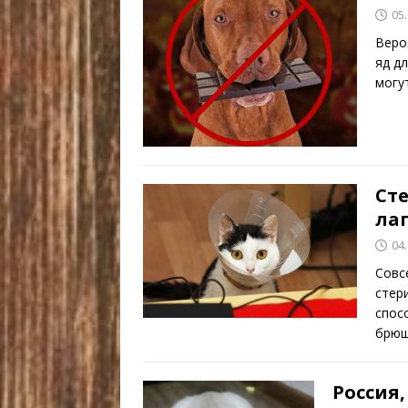
05
Веро
яд д
могу
Ст
ла
04
Совс
стер
спос
брюш
Россия,