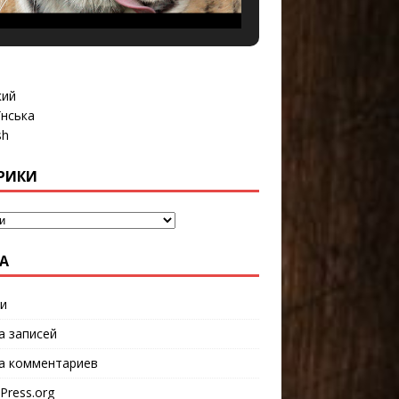
кий
їнська
sh
РИКИ
А
и
а записей
а комментариев
Press.org