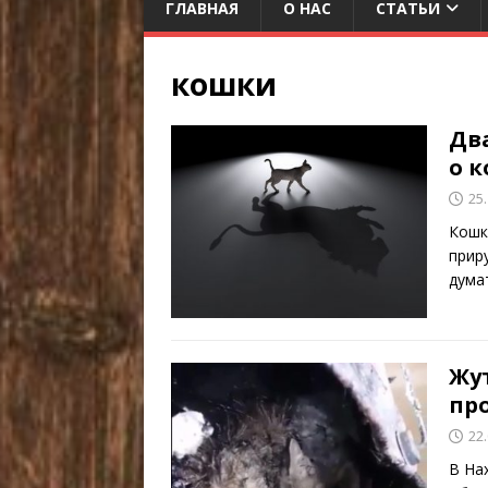
ГЛАВНАЯ
О НАС
СТАТЬИ
кошки
Дв
о 
25
Кошк
прир
дума
Жу
пр
22
В На