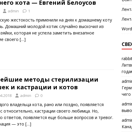
его кота — Евгений Белоусов
Лент
admin
1
Лент
скую жестокость применили на днях к домашнему коту
ль. Домашний молодой котик случайно выскочил из
Word
зяйки, которая не успела заметить внезапное
ие своего
[…]
СВЕ
rabbi
Литв
года
ейшие методы стерилизации
admi
ек и кастрации и котов
Герм
чего
04.2018
admin
0
admi
дого владельца кота, рано или поздно, появляется
выво
с относительно, кастрации своего любимца. Но,
о ответов, появляется еще больше вопросов и тревог.
admi
рация — это
[…]
Кана