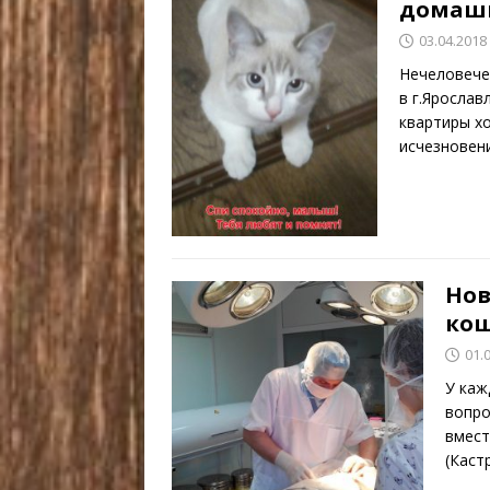
домашн
03.04.2018
Нечеловече
в г.Ярослав
квартиры хо
исчезновен
Нов
кош
01.
У каж
вопро
вмест
(Каст