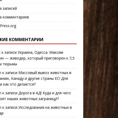
а записей
а комментариев
Press.org
ЖИЕ КОММЕНТАРИИ
t
к записи
Украина, Одесса. Максим
ин — живодер, который приговорен к 7,5
м тюрьмы
n
к записи
Массовый вывоз животных в
анию, Канаду и другие страны ЕС! Для
 и как это делается?
n
к записи
Дорога в АД! Куда и для чего
зят наших животных заграницу!?
n
к записи
Исследования на животных в
де