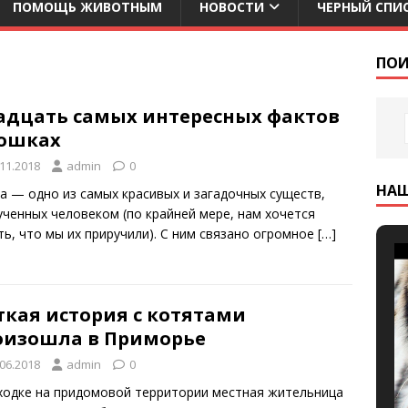
ПОМОЩЬ ЖИВОТНЫМ
НОВОСТИ
ЧЕРНЫЙ СПИ
ПОИ
адцать самых интересных фактов
кошках
.11.2018
admin
0
НА
а — одно из самых красивых и загадочных существ,
ученных человеком (по крайней мере, нам хочется
ть, что мы их приручили). С ним связано огромное
[…]
ткая история с котятами
оизошла в Приморье
.06.2018
admin
0
ходке на придомовой территории местная жительница