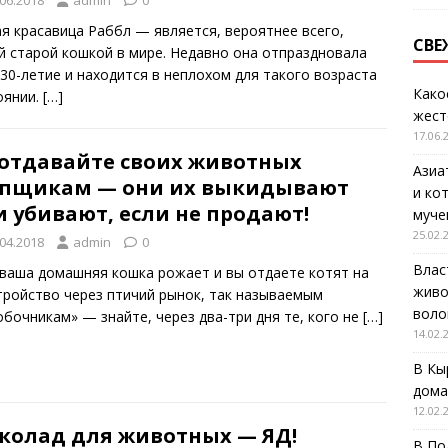
я красавица Раббл — является, вероятнее всего,
СВЕ
й старой кошкой в мире. Недавно она отпраздновала
 30-летие и находится в неплохом для такого возраста
Како
оянии.
[…]
жест
17.06.
 отдавайте своих животных
Азиа
упщикам — они их выкидывают
и ко
 убивают, если не продают!
муче
25.02.
.04.2018
admin
0
Влас
 ваша домашняя кошка рожает и вы отдаете котят на
живо
тройство через птичий рынок, так называемым
воло
обочникам» — знайте, через два-три дня те, кого не
[…]
14.02.
В Кы
дома
12.02.
колад для животных — ЯД!
В По