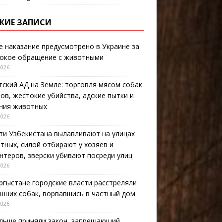
ЖИЕ ЗАПИСИ
е наказание предусмотрено в Украине за
окое обращение с животными
2026
тский АД на Земле: торговля мясом собак
тов, жестокие убийства, адские пытки и
ния животных
2026
ти Узбекистана вылавливают на улицах
тных, силой отбирают у хозяев и
нтеров, зверски убивают посреди улиц
2026
ргыстане городские власти расстреляли
шних собак, ворвавшись в частный дом
2026
льше приняли закон, запрещающий