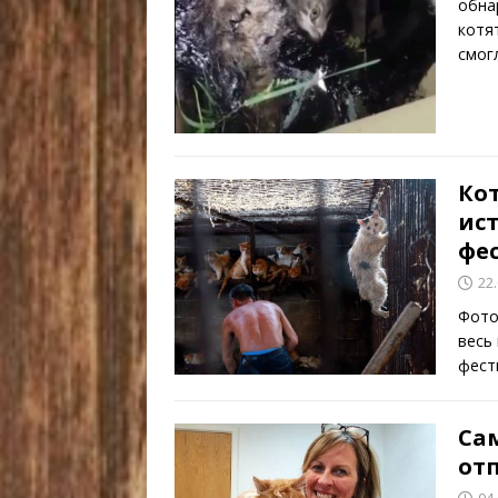
обна
котя
смог
Кот
ис
фе
22
Фото
весь
фест
Са
отп
04