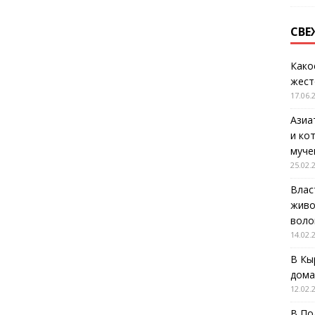
СВЕ
Како
жест
17.06.
Азиа
и ко
муче
25.02.
Влас
живо
воло
14.02.
В Кы
дома
12.02.
В По