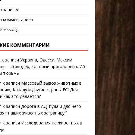
а записей
а комментариев
Press.org
ЖИЕ КОММЕНТАРИИ
t
к записи
Украина, Одесса. Максим
ин — живодер, который приговорен к 7,5
м тюрьмы
n
к записи
Массовый вывоз животных в
анию, Канаду и другие страны ЕС! Для
 и как это делается?
n
к записи
Дорога в АД! Куда и для чего
зят наших животных заграницу!?
n
к записи
Исследования на животных в
де