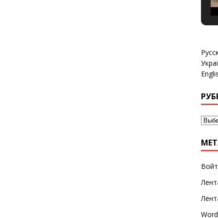
Русс
Укра
Engli
РУБ
МЕТ
Войт
Лент
Лент
Word