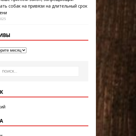
ать собак на привязи на длительный срок
ени
2025
ИВЫ
К
кий
А
и