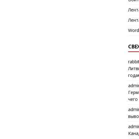
Лент
Лент
Word
СВЕ
rabbi
Литв
года
admi
Герм
чего
admi
выво
admi
Кана