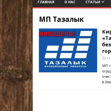
ГЛАВНАЯ
О НАС
СТАТЬИ
МП Тазалык
Ки
«Т
бе
го
13
МП «
осущ
очис
в Биш