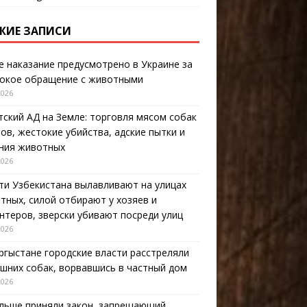
ЖИЕ ЗАПИСИ
е наказание предусмотрено в Украине за
окое обращение с животными
2026
тский АД на Земле: торговля мясом собак
тов, жестокие убийства, адские пытки и
ния животных
2026
ти Узбекистана вылавливают на улицах
тных, силой отбирают у хозяев и
нтеров, зверски убивают посреди улиц
2026
ргыстане городские власти расстреляли
шних собак, ворвавшись в частный дом
2026
льше приняли закон, запрещающий