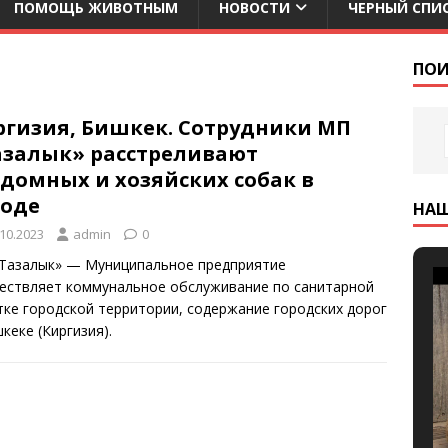
ПОМОЩЬ ЖИВОТНЫМ
НОВОСТИ
ЧЕРНЫЙ СПИ
ПОИ
ргизия, Бишкек. Сотрудники МП
азалык» расстреливают
здомных и хозяйских собак в
роде
НА
.10.2023
admin
0
Тазалык» — Муниципальное предприятие
ествляет коммунальное обслуживание по санитарной
тке городской территории, содержание городских дорог
кеке (Киргизия).