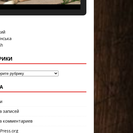
кий
їнська
sh
РИКИ
А
и
а записей
а комментариев
Press.org