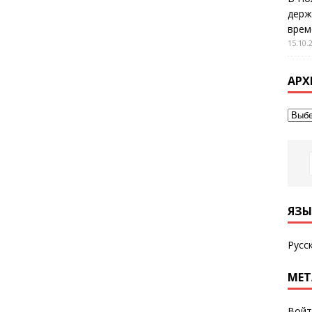
держ
врем
15.10.
АРХ
ЯЗЫ
Русс
МЕТ
Войт