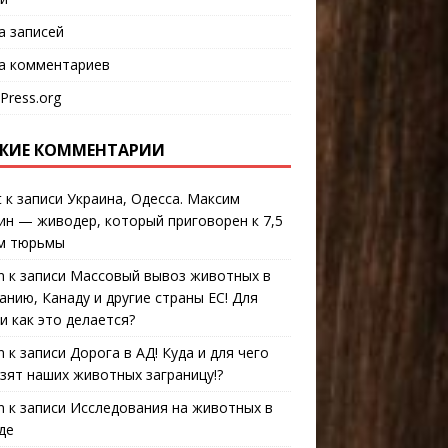
а записей
а комментариев
Press.org
ЖИЕ КОММЕНТАРИИ
t
к записи
Украина, Одесса. Максим
ин — живодер, который приговорен к 7,5
м тюрьмы
n
к записи
Массовый вывоз животных в
анию, Канаду и другие страны ЕС! Для
 и как это делается?
n
к записи
Дорога в АД! Куда и для чего
зят наших животных заграницу!?
n
к записи
Исследования на животных в
де