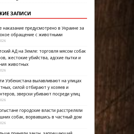
ЖИЕ ЗАПИСИ
е наказание предусмотрено в Украине за
окое обращение с животными
2026
тский АД на Земле: торговля мясом собак
тов, жестокие убийства, адские пытки и
ния животных
2026
ти Узбекистана вылавливают на улицах
тных, силой отбирают у хозяев и
нтеров, зверски убивают посреди улиц
2026
ргыстане городские власти расстреляли
шних собак, ворвавшись в частный дом
2026
льше приняли закон, запрещающий