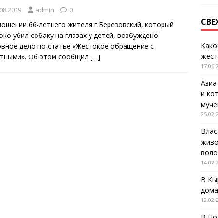
.08.2019
admin
0
СВЕ
ношении 66-летнего жителя г.Березовский, который
око убил собаку на глазах у детей, возбуждено
Како
овное дело по статье «Жестокое обращение с
жест
тными». Об этом сообщил
[…]
17.06.
Азиа
и ко
муче
25.02.
Влас
живо
воло
14.02.
В Кы
дома
12.02.
В По