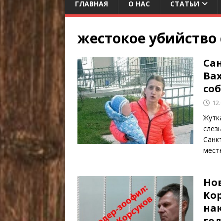
ГЛАВНАЯ
О НАС
СТАТЬИ
жестокое убийство
Са
Ва
соб
12
Жутк
слез
Санк
мест
Но
Ко
нак
го