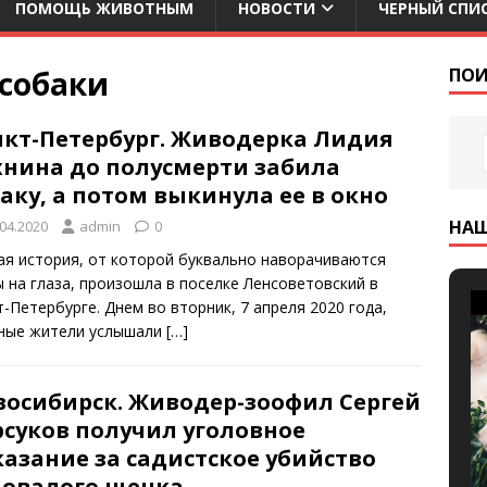
ПОМОЩЬ ЖИВОТНЫМ
НОВОСТИ
ЧЕРНЫЙ СПИ
 собаки
ПОИ
нкт-Петербург. Живодерка Лидия
хнина до полусмерти забила
аку, а потом выкинула ее в окно
НА
.04.2020
admin
0
ая история, от которой буквально наворачиваются
ы на глаза, произошла в поселке Ленсоветовский в
т-Петербурге. Днем во вторник, 7 апреля 2020 года,
ные жители услышали
[…]
восибирск. Живодер-зоофил Сергей
рсуков получил уголовное
азание за садистское убийство
довалого щенка