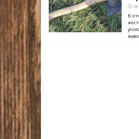
08
В от
жест
угол
живо