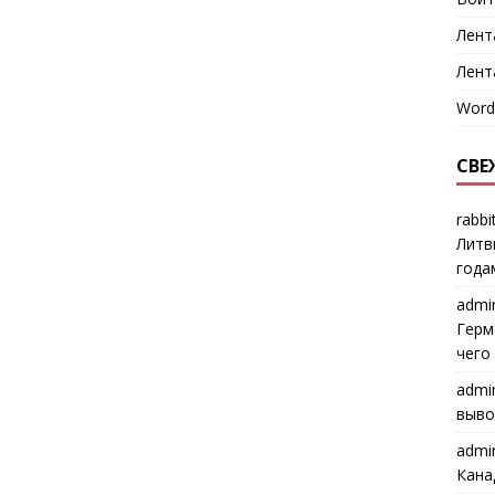
Лент
Лент
Word
СВЕ
rabbi
Литв
года
admi
Герм
чего
admi
выво
admi
Кана