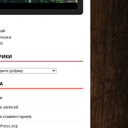
кий
їнська
sh
РИКИ
А
и
а записей
а комментариев
Press.org