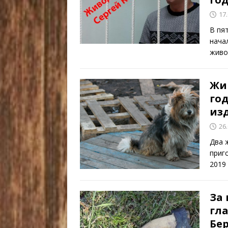
17
В пя
нача
живо
Жи
го
из
26
Два 
приг
2019
За 
гла
Бе