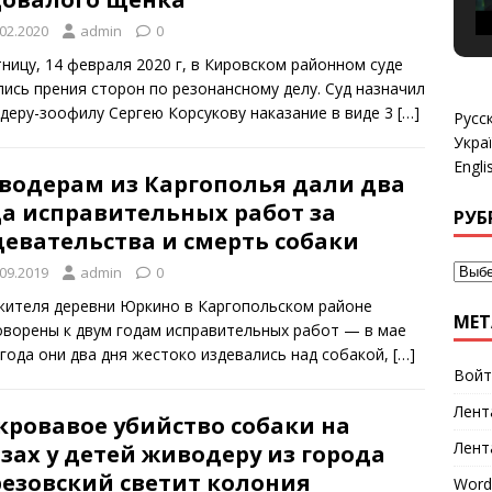
.02.2020
admin
0
тницу, 14 февраля 2020 г, в Кировском районном суде
лись прения сторон по резонансному делу. Суд назначил
деру-зоофилу Сергею Корсукову наказание в виде 3
[…]
Русс
Укра
Engli
водерам из Каргополья дали два
да исправительных работ за
РУБ
девательства и смерть собаки
.09.2019
admin
0
жителя деревни Юркино в Каргопольском районе
МЕТ
оворены к двум годам исправительных работ — в мае
 года они два дня жестоко издевались над собакой,
[…]
Войт
Лент
кровавое убийство собаки на
Лент
зах у детей живодеру из города
резовский светит колония
Word