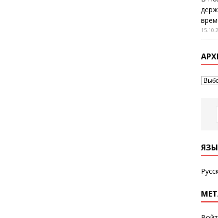
держ
врем
15.10.
АРХ
ЯЗЫ
Русс
МЕТ
Войт