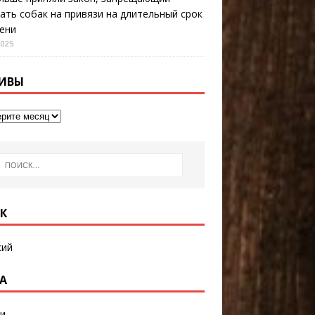
ать собак на привязи на длительный срок
ени
2025
ИВЫ
К
кий
А
и