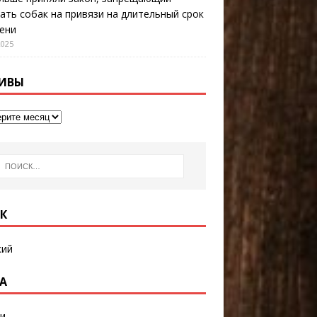
ать собак на привязи на длительный срок
ени
2025
ИВЫ
К
кий
А
и