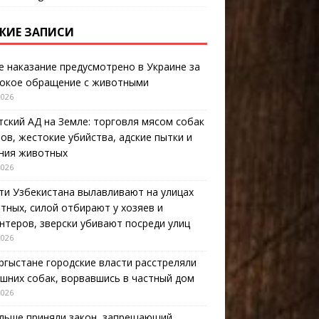
ЖИЕ ЗАПИСИ
е наказание предусмотрено в Украине за
окое обращение с животными
2026
тский АД на Земле: торговля мясом собак
тов, жестокие убийства, адские пытки и
ния животных
2026
ти Узбекистана вылавливают на улицах
тных, силой отбирают у хозяев и
нтеров, зверски убивают посреди улиц
2026
ргыстане городские власти расстреляли
шних собак, ворвавшись в частный дом
2026
льше приняли закон, запрещающий