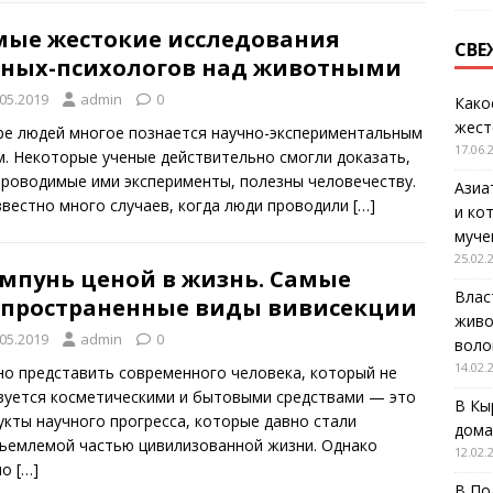
мые жестокие исследования
СВЕ
еных-психологов над животными
.05.2019
admin
0
Како
жест
ре людей многое познается научно-экспериментальным
17.06.
м. Некоторые ученые действительно смогли доказать,
проводимые ими эксперименты, полезны человечеству.
Азиа
звестно много случаев, когда люди проводили
[…]
и ко
муче
25.02.
мпунь ценой в жизнь. Самые
Влас
спространенные виды вивисекции
живо
.05.2019
admin
0
воло
14.02.
но представить современного человека, который не
зуется косметическими и бытовыми средствами — это
В Кы
укты научного прогресса, которые давно стали
дома
ъемлемой частью цивилизованной жизни. Однако
12.02.
но
[…]
В По