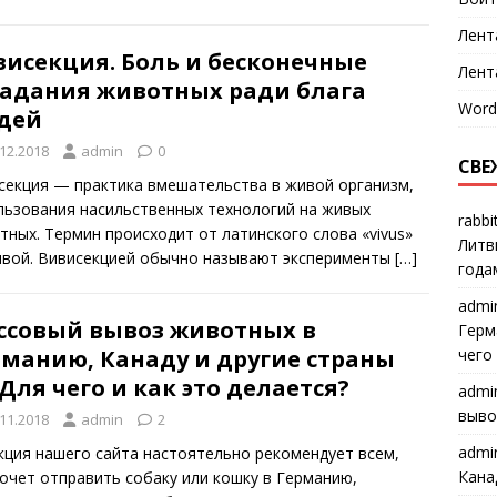
Лент
висекция. Боль и бесконечные
Лент
радания животных ради блага
Word
дей
.12.2018
admin
0
СВЕ
секция — практика вмешательства в живой организм,
льзования насильственных технологий на живых
rabbi
тных. Термин происходит от латинского слова «vivus»
Литв
вой. Вивисекцией обычно называют эксперименты
[…]
года
admi
ссовый вывоз животных в
Герм
рманию, Канаду и другие страны
чего
 Для чего и как это делается?
admi
выво
.11.2018
admin
2
admi
кция нашего сайта настоятельно рекомендует всем,
Кана
хочет отправить собаку или кошку в Германию,