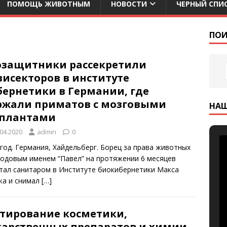
ПОМОЩЬ ЖИВОТНЫМ
НОВОСТИ
ЧЕРНЫЙ СПИ
ПОИ
озащитники рассекретили
висекторов в институте
бернетики в Германии, где
ржали приматов с мозговыми
НА
плантами
.04.2020
admin
0
 год. Германия, Хайдельберг. Борец за права животных
кодовым именем “Павел” на протяжении 6 месяцев
тал санитаром в Институте биокибернетики Макса
ка и снимал
[…]
стирование косметики,
карственных препаратов и химии