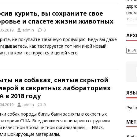
держ
сив курить, вы сохраните свое
врем
15.10.
оровье и спасете жизни животных
.05.2019
admin
0
АРХ
урите, не покупайте табачную продукцию! Ведь вы даже
огадываетесь, как тестируется тот или иной новый
кт, на ком тестируется и ценой чего.
ыты на собаках, снятые скрытой
мерой в секретных лабораториях
ЯЗЫ
 в 2018 году
.04.2019
admin
0
Русс
тки собак породы бигль были засняты в секретных
раториях США. Внедрившиеся в виварии сотрудники
МЕТ
й известной Зоозащитной организацией — HSUS,
яли шокирующие материалы.
Войт