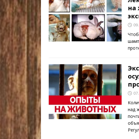
на
эк
09
Чтоб
шамп
прот
Эк
ос
пр
07
Коли
над ж
почт
объя
Регу