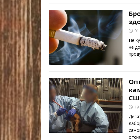
Бро
зд
01
Не к
не д
проду
Оп
ка
США
19
Деся
лабо
само
отсн