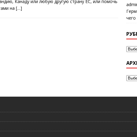
андию, Канаду или любую другую страну ЕС, или помочь
admi
гами на
[…]
Герм
чего
РУБ
АРХ