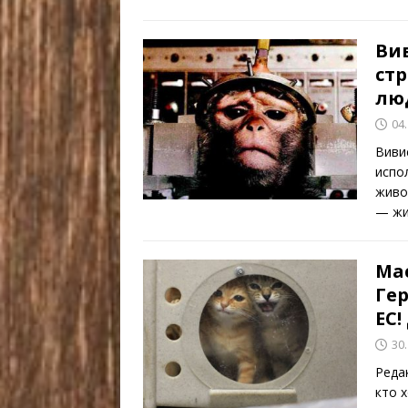
Ви
ст
лю
04
Виви
испо
живо
— жи
Ма
Ге
ЕС!
30
Реда
кто 