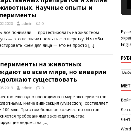
 животных. Научные опыты и
сперименты
.02.2020
admin
0
Русс
ы все понимали — протестировать на животном
Укра
унь — это не значит помыть его шерстку. И чтобы
Engli
естировать крем для лица — это не просто
[…]
РУБ
сперименты на животных
уждают во всем мире, но виварии
одолжают существовать
МЕТ
.05.2019
admin
0
чество ежегодно проводимых в мире экспериментов
Войт
ивотными, иначе вивисекция (vivisection), составляет
и 100 млн. При этом большое количество опытов
Лент
сняется требованиями законодательства.
Лент
лирующие ведомства
[…]
Word