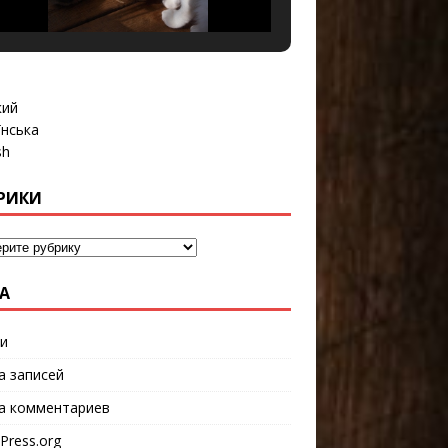
кий
їнська
sh
РИКИ
А
и
а записей
а комментариев
Press.org