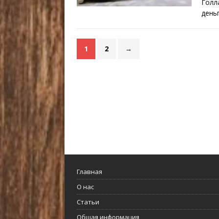
Голл
день
1
2
→
Главная
О нас
Статьи
Общая информация