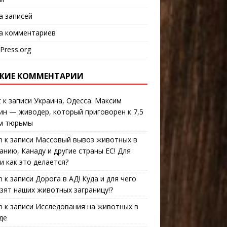
а записей
а комментариев
Press.org
ЖИЕ КОММЕНТАРИИ
t
к записи
Украина, Одесса. Максим
ин — живодер, который приговорен к 7,5
м тюрьмы
n
к записи
Массовый вывоз животных в
анию, Канаду и другие страны ЕС! Для
 и как это делается?
n
к записи
Дорога в АД! Куда и для чего
зят наших животных заграницу!?
n
к записи
Исследования на животных в
де