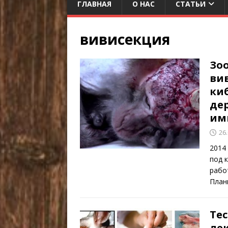
ГЛАВНАЯ
О НАС
СТАТЬИ
вивисекция
Зо
ви
ки
де
им
26
2014
под 
рабо
План
Те
ле