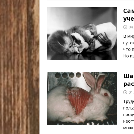
Са
уч
04
В ми
путе
что 
Но и
Ша
ра
01
Труд
поль
прод
неот
мож