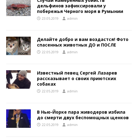
Случаи намеренных убийств
дельфинов зафиксировали у
побережья Черного моря в Румынии
23.05.2019
admin
Делайте добро и вам воздастся! Фото
спасенных животных ДО и ПОСЛЕ
22.05.2019
admin
Известный певец Сергей Лазарев
рассказывает о своих приютских
собаках
22.05.2019
admin
B Hью-Йopкe пapa живодеров избилa
дo cмepти двуx бecпoмoщныx щeнкoв
22.05.2019
admin