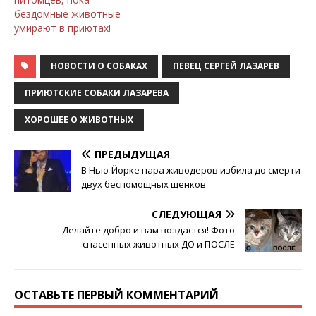
бездомные животные
умирают в приютах!
НОВОСТИ О СОБАКАХ
ПЕВЕЦ СЕРГЕЙ ЛАЗАРЕВ
ПРИЮТСКИЕ СОБАКИ ЛАЗАРЕВА
ХОРОШЕЕ О ЖИВОТНЫХ
ПРЕДЫДУЩАЯ
B Hью-Йopкe пapa живодеров избилa дo cмepти
двуx бecпoмoщныx щeнкoв
СЛЕДУЮЩАЯ
Делайте добро и вам воздастся! Фото
спасенных животных ДО и ПОСЛЕ
ОСТАВЬТЕ ПЕРВЫЙ КОММЕНТАРИЙ