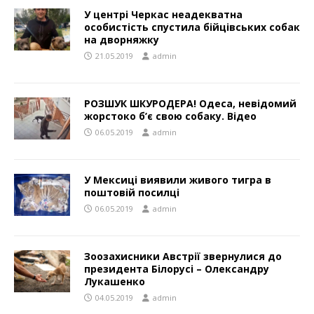
У центрі Черкас неадекватна
особистість спустила бійцівських собак
на дворняжку
21.05.2019
admin
РОЗШУК ШКУРОДЕРА! Одеса, невідомий
жорстоко б’є свою собаку. Відео
06.05.2019
admin
У Мексиці виявили живого тигра в
поштовій посилці
06.05.2019
admin
Зоозахисники Австрії звернулися до
президента Білорусі – Олександру
Лукашенко
04.05.2019
admin