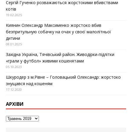
Сергій Гученко розважаються жорстокими вбивствами
котів
19.02.2025
Киянин Олександр Максименко жорстоко вбив
безпритульную собачку на очах у своєї малолітньої
дитини
08.01.2025
Західна Україна, Тячівський район. Живодірки-підлітки
«грали у футбол» живими кошенятами
05.10.2023
Шкуродер з м.Рівне – Головацький Олександр: жорстоко
знущався над кошеням
17.12.2020
АРХІВИ