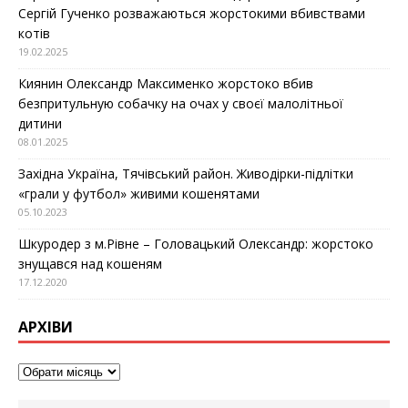
Сергій Гученко розважаються жорстокими вбивствами
котів
19.02.2025
Киянин Олександр Максименко жорстоко вбив
безпритульную собачку на очах у своєї малолітньої
дитини
08.01.2025
Західна Україна, Тячівський район. Живодірки-підлітки
«грали у футбол» живими кошенятами
05.10.2023
Шкуродер з м.Рівне – Головацький Олександр: жорстоко
знущався над кошеням
17.12.2020
АРХІВИ