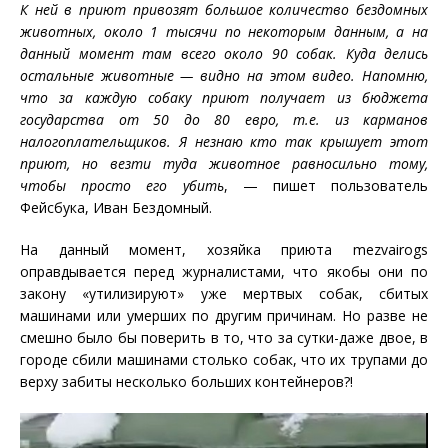
К ней в приют привозят большое количество бездомных
животных, около 1 тысячи по некоторым данным, а на
данный момент там всего около 90 собак. Куда делись
остальные животные — видно на этом видео. Напомню,
что за каждую собаку приют получает из бюджета
государства от 50 до 80 евро, т.е. из карманов
налогоплательщиков. Я незнаю кто так крышует этот
приют, но везти туда животное равносильно тому,
чтобы просто его убить
, — пишет пользователь
Фейсбука, Иван Бездомный.
На данный момент, хозяйка приюта mezvairogs
оправдывается перед журналистами, что якобы они по
закону «утилизируют» уже мертвых собак, сбитых
машинами или умерших по другим причинам. Но разве не
смешно было бы поверить в то, что за сутки-даже двое, в
городе сбили машинами столько собак, что их трупами до
верху забиты несколько больших контейнеров?!