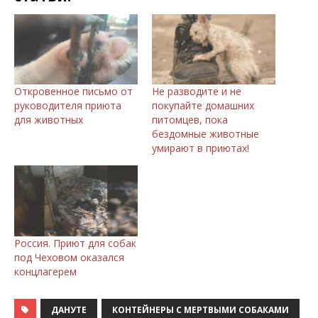
Откровенное письмо от
Не разводите и не
руководителя приюта
покупайте домашних
для животных
питомцев, пока
бездомные животные
умирают в приютах!
Россия. Приют для собак
под Чеховом оказался
концлагерем
ДАНУТЕ
КОНТЕЙНЕРЫ С МЕРТВЫМИ СОБАКАМИ