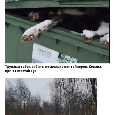
Трупами собак забиты несколько контейнеров. Кекава,
приют mezvairogs
Видеоплеер