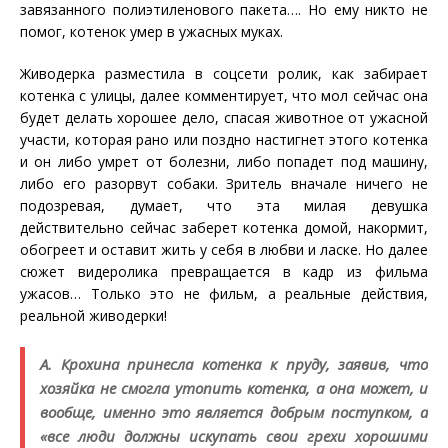
завязанного полиэтиленового пакета…. Но ему никто не
помог, котенок умер в ужасных муках.
Живодерка разместила в соцсети ролик, как забирает
котенка с улицы, далее комментирует, что мол сейчас она
будет делать хорошее дело, спасая животное от ужасной
участи, которая рано или поздно настигнет этого котенка
и он либо умрет от болезни, либо попадет под машину,
либо его разорвут собаки. Зритель вначале ничего не
подозревая, думает, что эта милая девушка
действительно сейчас заберет котенка домой, накормит,
обогреет и оставит жить у себя в любви и ласке. Но далее
сюжет видеролика превращается в кадр из фильма
ужасов… Только это не фильм, а реальные действия,
реальной живодерки!
А. Крохина принесла котенка к пруду, заявив, что
хозяйка не смогла утопить котенка, а она может, и
вообще, именно это является добрым поступком, а
«все люди должны искупать свои грехи хорошими