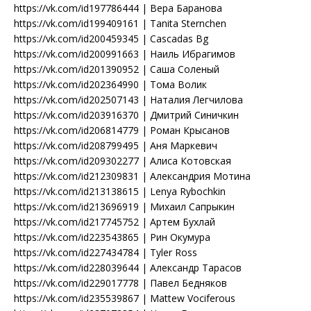
https://vk.com/id197786444 | Вера Баранова
https://vk.com/id199409161 | Tanita Sternchen
https://vk.com/id200459345 | Cascadas Bg
https://vk.com/id200991663 | Наиль Ибрагимов
https://vk.com/id201390952 | Саша Соленый
https://vk.com/id202364990 | Тома Волик
https://vk.com/id202507143 | Наталия Легчилова
https://vk.com/id203916370 | Дмитрий Синичкин
https://vk.com/id206814779 | Роман Крысанов
https://vk.com/id208799495 | Аня Маркевич
https://vk.com/id209302277 | Алиса Котовская
https://vk.com/id212309831 | Александрия Мотина
https://vk.com/id213138615 | Lenya Rybochkin
https://vk.com/id213696919 | Михаил Сапрыкин
https://vk.com/id217745752 | Артем Бухлай
https://vk.com/id223543865 | Рин Окумура
https://vk.com/id227434784 | Tyler Ross
https://vk.com/id228039644 | Александр Тарасов
https://vk.com/id229017778 | Павел Бедняков
https://vk.com/id235539867 | Mattew Vociferous