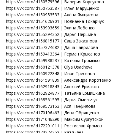
https://vk.com/id150579596 | Валерия Корсукова
https://vk.com/id150753587 | Илья Марущенко
https://vk.com/id150953533 | Алёна Ямщикова
https://vk.com/id151626901 | Полианна Токарчук
https://vk.com/id153903659 | Элина Лебенко
https://vk.com/id155294352 | Дарья Першина
https://vk.com/id156815177 | Саша Заказнова
https://vk.com/id157374682 | Даша Гаврилова
https://vk.com/id159413364 | Герман Крысанов
https://vk.com/id159938237 | Катюша Громыко
https://vk.com/id160121378 | Olya Usacheva
https://vk.com/id160922848 | Иван Тресенов
https://vk.com/id161591839 | Александра Коротенко
https://vk.com/id162918843 | Алексей Ермаков
https://vk.com/id162924877 | Татьяна Ермишкина
https://vk.com/id168561595 | Дарья Омельчук
https://vk.com/id169573153 | Ася Панфилова
https://vk.com/id170196463 | Дина Обрященко
https://vk.com/id171046290 | Максим Сургутской
https://vk.com/id172291011 | Ростислав Хромов
https://vk.com/id173374352 | Катя Лем