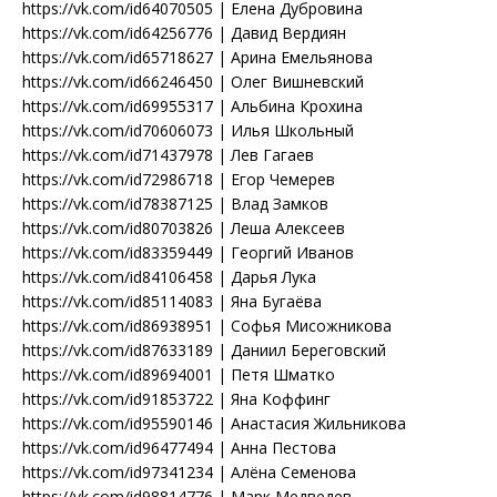
https://vk.com/id64070505 | Елена Дубровина
https://vk.com/id64256776 | Давид Вердиян
https://vk.com/id65718627 | Арина Емельянова
https://vk.com/id66246450 | Олег Вишневский
https://vk.com/id69955317 | Альбина Крохина
https://vk.com/id70606073 | Илья Школьный
https://vk.com/id71437978 | Лев Гагаев
https://vk.com/id72986718 | Егор Чемерев
https://vk.com/id78387125 | Влад Замков
https://vk.com/id80703826 | Леша Алексеев
https://vk.com/id83359449 | Георгий Иванов
https://vk.com/id84106458 | Дарья Лука
https://vk.com/id85114083 | Яна Бугаёва
https://vk.com/id86938951 | Софья Мисожникова
https://vk.com/id87633189 | Даниил Береговский
https://vk.com/id89694001 | Петя Шматко
https://vk.com/id91853722 | Яна Коффинг
https://vk.com/id95590146 | Анастасия Жильникова
https://vk.com/id96477494 | Анна Пестова
https://vk.com/id97341234 | Алёна Семенова
https://vk.com/id98814776 | Марк Медведев