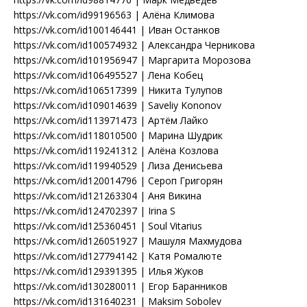
https://vk.com/id99196563 | Алёна Климова
https://vk.com/id100146441 | Иван Останков
https://vk.com/id100574932 | Александра Черникова
https://vk.com/id101956947 | Маргарита Морозова
https://vk.com/id106495527 | Лена Кобец
https://vk.com/id106517399 | Никита Тулупов
https://vk.com/id109014639 | Saveliy Kononov
https://vk.com/id113971473 | Артём Лайко
https://vk.com/id118010500 | Марина Шудрик
https://vk.com/id119241312 | Алёна Козлова
https://vk.com/id119940529 | Лиза Денисьева
https://vk.com/id120014796 | Сероп Григорян
https://vk.com/id121263304 | Аня Викина
https://vk.com/id124702397 | Irina S
https://vk.com/id125360451 | Soul Vitarius
https://vk.com/id126051927 | Машуля Махмудова
https://vk.com/id127794142 | Катя Ромалюте
https://vk.com/id129391395 | Илья Жуков
https://vk.com/id130280011 | Егор Баранников
https://vk.com/id131640231 | Maksim Sobolev