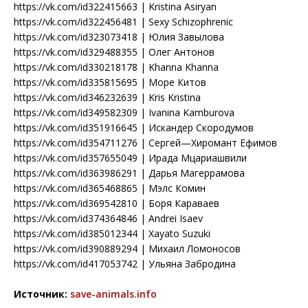
https://vk.com/id322415663 | Kristina Asiryan
https://vk.com/id322456481 | Sexy Schizophrenic
https://vk.com/id323073418 | Юлия Завылова
https://vk.com/id329488355 | Οлег Αнтонов
https://vk.com/id330218178 | Khanna Khanna
https://vk.com/id335815695 | Море Китов
https://vk.com/id346232639 | Kris Kristina
https://vk.com/id349582309 | Ivanina Kamburova
https://vk.com/id351916645 | Искандер Скородумов
https://vk.com/id354711276 | Сергей—Хиромант Ефимов
https://vk.com/id357655049 | Ирада Мцариашвили
https://vk.com/id363986291 | Дарья Магеррамова
https://vk.com/id365468865 | Мэлс Комин
https://vk.com/id369542810 | Боря Караваев
https://vk.com/id374364846 | Andrei Isaev
https://vk.com/id385012344 | Xayato Suzuki
https://vk.com/id390889294 | Михаил Ломоносов
https://vk.com/id417053742 | Ульяна Забродина
|
Источник:
save-animals.info