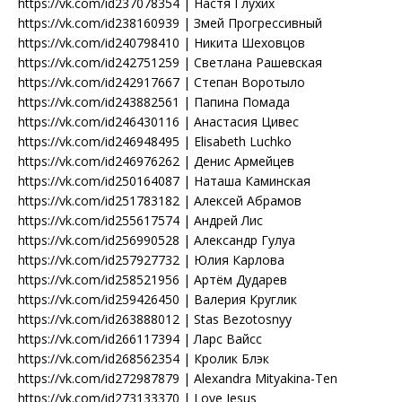
https://vk.com/id237078354 | Настя Глухих
https://vk.com/id238160939 | Змей Прогрессивный
https://vk.com/id240798410 | Никита Шеховцов
https://vk.com/id242751259 | Светлана Рашевская
https://vk.com/id242917667 | Степан Воротыло
https://vk.com/id243882561 | Папина Помада
https://vk.com/id246430116 | Анастасия Цивес
https://vk.com/id246948495 | Elisabeth Luchko
https://vk.com/id246976262 | Денис Армейцев
https://vk.com/id250164087 | Наташа Каминская
https://vk.com/id251783182 | Αлексей Αбрамов
https://vk.com/id255617574 | Андрей Лис
https://vk.com/id256990528 | Александр Гулуа
https://vk.com/id257927732 | Юлия Карлова
https://vk.com/id258521956 | Артём Дударев
https://vk.com/id259426450 | Валерия Круглик
https://vk.com/id263888012 | Stas Bezotosnyy
https://vk.com/id266117394 | Ларс Вайсс
https://vk.com/id268562354 | Кролик Блэк
https://vk.com/id272987879 | Alexandra Mityakina-Ten
https://vk.com/id273133370 | Love Jesus