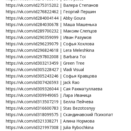
https://vk.com/id275315202 | Валера Степанов
https://vk.com/id276822462 | Георгий Першин
https://vk.com/id284004144 | Abby Goura
https://vk.com/id284030678 | Маша Машенька
https://vk.com/id289700232 | Максим Слепцов
https://vk.com/id290359099 | Иван Разумов
https://vk.com/id296239079 | Софья Хохлова
https://vk.com/id296824618 | Lera Meleshkina
https://vk.com/id297802008 | Barbara Toi
https://vk.com/id303213459 | Green Tree
https://vk.com/id305228427 | Vladi Visual
https://vk.com/id305243246 | Софья Кравцова
https://vk.com/id307426593 | Jack Rao
https://vk.com/id309326044 | Сая Рахматуллаева
https://vk.com/id309949065 | Лара Иваница
https://vk.com/id313507219 | Белла Пейчева
https://vk.com/id316600783 | Stas Bezotosnyy
https://vk.com/id318099575 | Скандинавский Психопат
https://vk.com/id321338271 | Алина Нормова
https://vk.com/id321997308 | Julia Rybochkina