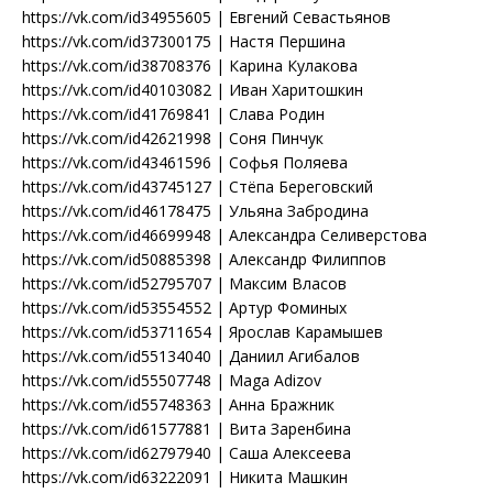
https://vk.com/id34955605 | Евгений Севастьянов
https://vk.com/id37300175 | Настя Першина
https://vk.com/id38708376 | Карина Кулакова
https://vk.com/id40103082 | Иван Харитошкин
https://vk.com/id41769841 | Слава Родин
https://vk.com/id42621998 | Соня Пинчук
https://vk.com/id43461596 | Софья Поляева
https://vk.com/id43745127 | Стёпа Береговский
https://vk.com/id46178475 | Ульяна Забродина
https://vk.com/id46699948 | Александра Селиверстова
https://vk.com/id50885398 | Александр Филиппов
https://vk.com/id52795707 | Максим Власов
https://vk.com/id53554552 | Артур Фоминых
https://vk.com/id53711654 | Ярослав Карамышев
https://vk.com/id55134040 | Даниил Агибалов
https://vk.com/id55507748 | Maga Adizov
https://vk.com/id55748363 | Анна Бражник
https://vk.com/id61577881 | Вита Заренбина
https://vk.com/id62797940 | Саша Алексеева
https://vk.com/id63222091 | Никита Машкин