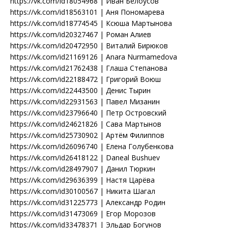
https://vk.com/id18054968 | Иван Белоусов
https://vk.com/id18563101 | Аня Пономарева
https://vk.com/id18774545 | Ксюша Мартынова
https://vk.com/id20327467 | Роман Алиев
https://vk.com/id20472950 | Виталий Бирюков
https://vk.com/id21169126 | Anara Nurmamedova
https://vk.com/id21762438 | Глаша Степанова
https://vk.com/id22188472 | Григорий Воюш
https://vk.com/id22443500 | Денис Тырин
https://vk.com/id22931563 | Павел Мизанин
https://vk.com/id23796640 | Петр Островский
https://vk.com/id24621826 | Сава Мартынов
https://vk.com/id25730902 | Артём Филиппов
https://vk.com/id26096740 | Елена Голубенкова
https://vk.com/id26418122 | Daneal Bushuev
https://vk.com/id28497907 | Данил Тюркин
https://vk.com/id29636399 | Настя Царёва
https://vk.com/id30100567 | Никита Шагал
https://vk.com/id31225773 | Александр Родин
https://vk.com/id31473069 | Егор Морозов
https://vk.com/id33478371 | Эльдар Богунов