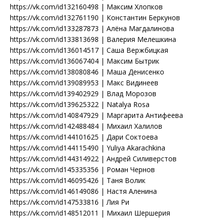
https://vk.com/id132160498 | Максим Хлопков
https://vk.com/id132761190 | Константин Беркунов
https://vk.com/id133287873 | Алёна Магдалинова
https://vk.com/id133813698 | Валерия Мелешкина
https://vk.com/id136014517 | Саша Вержбицкая
https://vk.com/id136067404 | Максим Бытрик
https://vk.com/id138080846 | Маша Денисенко
https://vk.com/id139089953 | Макс Видинеев
https://vk.com/id139402929 | Влад Морозов
https://vk.com/id139625322 | Natalya Rosa
https://vk.com/id140847929 | Маргарита Антифеева
https://vk.com/id142488484 | Михаил Халилов
https://vk.com/id144101625 | Дари Соктоева
https://vk.com/id144115490 | Yuliya Akarachkina
https://vk.com/id144314922 | Андрей Силиверстов
https://vk.com/id145335356 | Роман Чернов
https://vk.com/id146095426 | Таня Волик
https://vk.com/id146149086 | Настя Аленина
https://vk.com/id147533816 | Лия Ри
https://vk.com/id148512011 | Михаил Шершерия