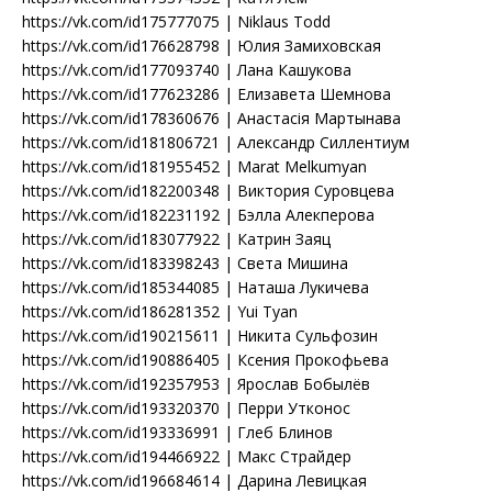
https://vk.com/id175777075 | Niklaus Todd
https://vk.com/id176628798 | Юлия Замиховская
https://vk.com/id177093740 | Лана Кашукова
https://vk.com/id177623286 | Елизавета Шемнова
https://vk.com/id178360676 | Анастасія Мартынава
https://vk.com/id181806721 | Александр Силлентиум
https://vk.com/id181955452 | Marat Melkumyan
https://vk.com/id182200348 | Виктория Суровцева
https://vk.com/id182231192 | Бэлла Алекперова
https://vk.com/id183077922 | Катрин Заяц
https://vk.com/id183398243 | Света Мишина
https://vk.com/id185344085 | Наташа Лукичева
https://vk.com/id186281352 | Yui Tyan
https://vk.com/id190215611 | Никита Сульфозин
https://vk.com/id190886405 | Ксения Прокофьева
https://vk.com/id192357953 | Ярослав Бобылёв
https://vk.com/id193320370 | Перри Утконос
https://vk.com/id193336991 | Глеб Блинов
https://vk.com/id194466922 | Макс Страйдер
https://vk.com/id196684614 | Дарина Левицкая