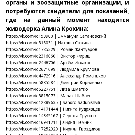
органы и зоозащитные организации, и
потребуются свидетели для показаний,
где на данный момент находится
живодерка Алина Крохина:
https://vk.com/id153900 | Эммануил Сатановский
https://vk.com/id513031 | Наташа Сажина
https://vk.com/id1785329 | Роман Жантуаров
https://vk.com/id2316060 | Виктор Фириш
https://vk.com/id2446706 | Артём Исхаков
https://vk.com/id2671699 | Людмила Круглова
https://vk.com/id4472916 | Александр Романьков
https://vk.com/id5885584 | Дмитрий Корниенко
https://vk.com/id6227751 | Лиза Шматко
https://vk.com/id8815073 | Марат Шабаев
https://vk.com/id12889635 | Sandro Sadunishvili
https://vk.com/id14171444 | Никита Кудрявцев
https://vk.com/id14345167 | Серёжа Трусков
https://vk.com/id16941711 | Лидия Немчик
https://vk.com/id17252920 | Кирилл Гвоздиков