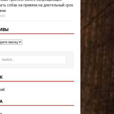
ать собак на привязи на длительный срок
ени
2025
ИВЫ
К
кий
А
и