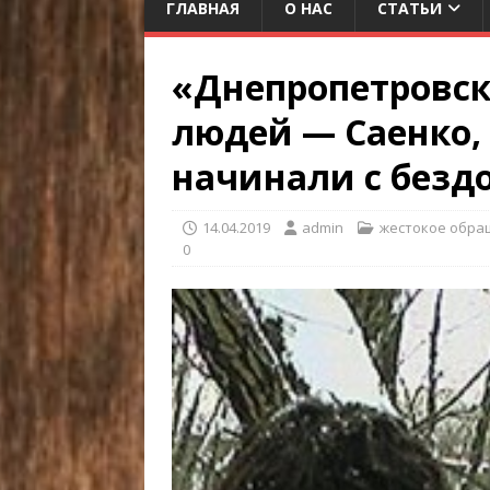
ГЛАВНАЯ
О НАС
СТАТЬИ
«Днепропетровск
людей — Саенко,
начинали с безд
14.04.2019
admin
жестокое обра
0