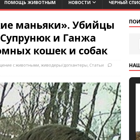
ПОМОЩЬ ЖИВОТНЫМ
НОВОСТИ
ЧЕРНЫЙ СПИ
ие маньяки». Убийцы
ПОИ
 Супрунюк и Ганжа
омных кошек и собак
НА
щение с животными
,
живодеры/догхантеры
,
Статьи