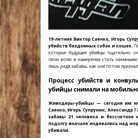
19-летние Виктор Саенко, Игорь Суп
убийств бездомных собак и кошек.
Пы
которые будущие убийцы тщательно сн
свою волю в намерении стать наемными 
лишь ради забавы, как они потом признал
Процесс убийств и конву
убийцы снимали на мобиль
Живодеры-убийцы — сегодня им ме
Саенко, Игорь Супрунюк, Александр
забавы 21 человека и бессчетное 
подолгу вначале издевались над жер
убивали.