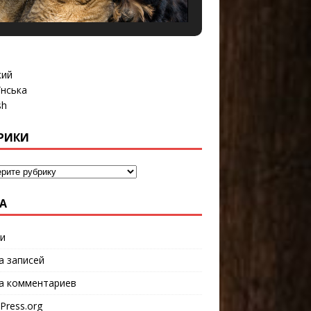
кий
їнська
sh
РИКИ
А
и
а записей
а комментариев
Press.org