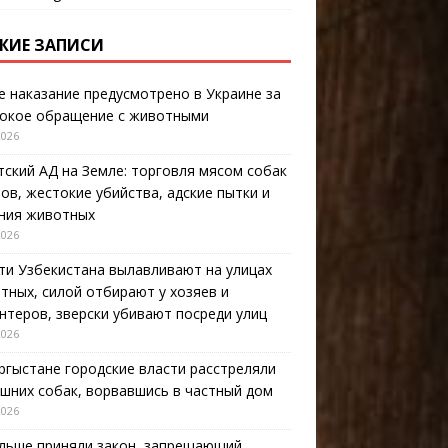
ЖИЕ ЗАПИСИ
е наказание предусмотрено в Украине за
окое обращение с животными
2026
тский АД на Земле: торговля мясом собак
тов, жестокие убийства, адские пытки и
ния животных
2026
ти Узбекистана вылавливают на улицах
тных, силой отбирают у хозяев и
нтеров, зверски убивают посреди улиц
2026
ргыстане городские власти расстреляли
шних собак, ворвавшись в частный дом
2026
льше приняли закон, запрещающий