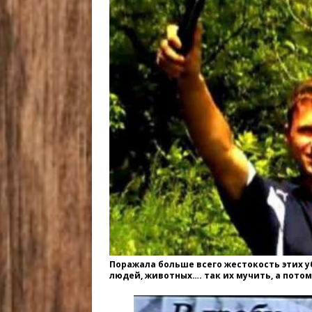
Поражала больше всего жестокость этих у
людей, животных…. так их мучить, а пото