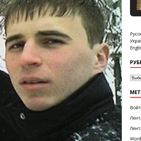
Русс
Укра
Engli
РУБ
МЕТ
Войт
Лент
Лент
Word