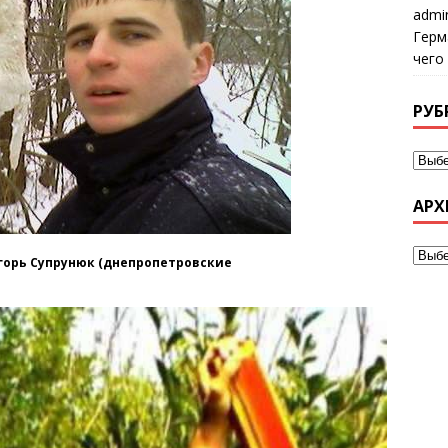
admi
Герм
чего
РУБ
АРХ
горь Супрунюк (днепропетровские