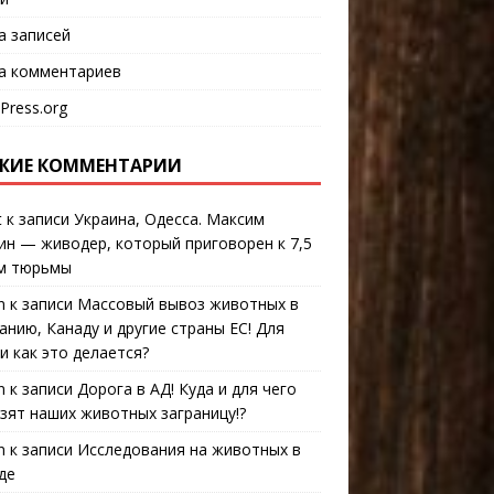
а записей
а комментариев
Press.org
ЖИЕ КОММЕНТАРИИ
t
к записи
Украина, Одесса. Максим
ин — живодер, который приговорен к 7,5
м тюрьмы
n
к записи
Массовый вывоз животных в
анию, Канаду и другие страны ЕС! Для
 и как это делается?
n
к записи
Дорога в АД! Куда и для чего
зят наших животных заграницу!?
n
к записи
Исследования на животных в
де