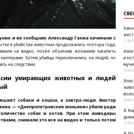
СВЕ
Како
жест
рунюк и их сообщник Александр Ганжа начинали с
17.06.
тки и убийства животных продолжались полтора года,
имали на видео, позже объяснив желанием закалить
Азиа
киллерами. Затем убийцы переключились на людей, но
и ко
ись на следствии.
муче
25.02.
льсии умирающих животных и людей
Влас
ный
живо
воло
шают собаки и кошки, а завтра-люди. Виктор
14.02.
 Ганжа — «Днепропетровские маньяки» убили ради
В Кы
количество собак и котов. При этом живодеры
дома
твами, снимали это все на видео и только потом
12.02.
В По