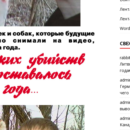
Лент
Лент
Word
СВЕ
rabbi
Литв
года
admi
Герм
чего
admi
выво
admi
Кана