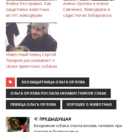
Война без правил. Как
Алина Орлова и Алена
защитники животных
Савченко. Живодерки и
мстят живодерам
садистки из Хабаровска
Известный певец Сергей
Лазарев рассказывает о
своих приютских собаках
ЗООЗАЩИТНИЦА ОЛЬГА ОРЛОВА
ОЛЬГА ОРЛОВА ПОСЛАЛА НЕНАВИСТНИКОВ СОБАК
ПЕВИЦА ОЛЬГА ОРЛОВА
ХОРОШЕЕ О ЖИВОТНЫХ
ПРЕДЫДУЩАЯ
Бездомная собака спасла восемь человек при
пожаре в Подмосковье