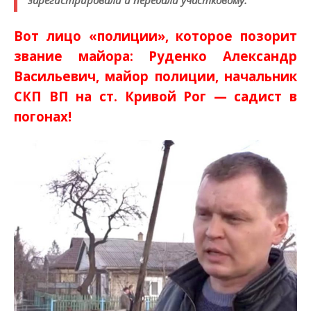
Вот лицо «полиции», которое позорит
звание майора: Руденко Александр
Васи
льевич, майор полиции, начальник
СКП ВП на ст. Кривой Рог — садист в
погонах!