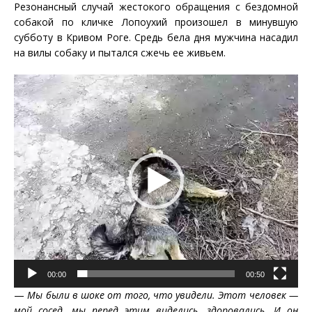
Резонансный случай жестокого обращения с бездомной
собакой по кличке Лопоухий произошел в минувшую
субботу в Кривом Роге. Средь бела дня мужчина насадил
на вилы собаку и пытался сжечь ее живьем.
Видеоплеер
00:00
00:50
—
Мы были в шоке от того, что увидели. Этот человек —
мой сосед, мы перед этим виделись, здоровались. И он