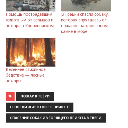
Помощь пострадавшим
В Греции спасли собаку,
животным от взрывов и
которая спряталась от
пожара в Кропивницком
пожаров на крошечном
камне в море
Весеннее стихийное
бедствие — лесные
пожары
ПОЖАР В ТВЕРИ
СГОРЕЛИ ЖИВОТНЫЕ В ПРИЮТЕ
СПАСЕНИЕ СОБАК ИЗ ГОРЯЩЕГО ПРИЮТА В ТВЕРИ