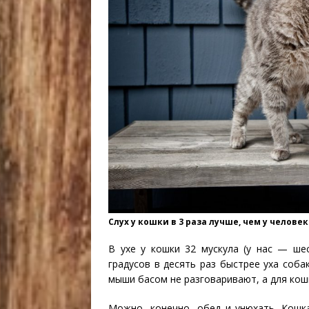
Слух у кошки в 3 раза лучше, чем у челове
В ухе у кошки 32 мускула (у нас — ше
градусов в десять раз быстрее уха соба
мыши басом не разговаривают, а для кош
Можно, конечно, обед и унюхать. Кошк