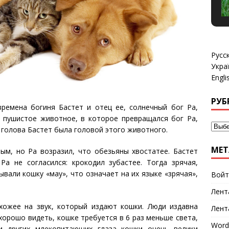
Русс
Укра
Engli
РУБ
времена богиня Бастет и отец ее, солнечный бог Ра,
е пушистое животное, в которое превращался бог Ра,
и голова Бастет была головой этого животного.
МЕТ
ым, но Ра возразил, что обезьяны хвостатее. Бастет
Ра не согласился: крокодил зубастее. Тогда зрячая,
зывали кошку «мау», что означает на их языке «зрячая»,
Войт
Лент
хожее на звук, который издают кошки. Люди издавна
Лент
орошо видеть, кошке требуется в 6 раз меньше света,
Word
и других млекопитающих глаза кошки очень велики