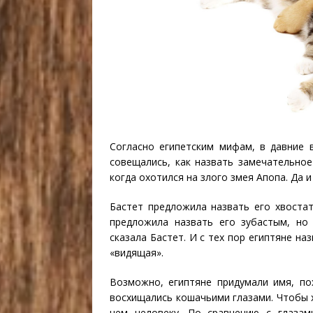
Согласно египетским мифам, в давние 
совещались, как назвать замечательно
когда охотился на злого змея Апопа. Да 
Бастет предложила назвать его хвостат
предложила назвать его зубастым, но 
сказала Бастет. И с тех пор египтяне на
«видящая».
Возможно, египтяне придумали имя, по
восхищались кошачьими глазами. Чтобы х
чем человеку. По сравнению с глазам