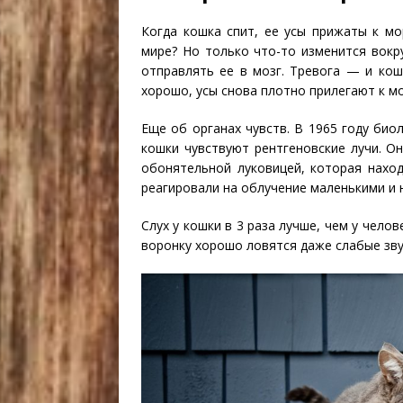
Когда кошка спит, ее усы прижаты к м
мире? Но только что-то изменится вокр
отправлять ее в мозг. Тревога — и кош
хорошо, усы снова плотно прилегают к м
Еще об органах чувств. В 1965 году био
кошки чувствуют рентгеновские лучи. О
обонятельной луковицей, которая нахо
реагировали на облучение маленькими и 
Слух у кошки в 3 раза лучше, чем у чело
воронку хорошо ловятся даже слабые зву