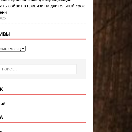
ать собак на привязи на длительный срок
ени
2025
ИВЫ
К
кий
А
и