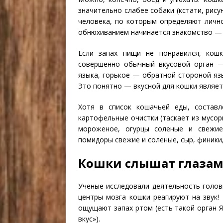
значительно слабее собаки (кстати, рису
человека, по которым определяют личнос
обнюхиванием начинается знакомство — 
Если запах пищи не понравился, кош
совершенно обычный вкусовой орган —
языка, горькое — обратной стороной язы
Это понятно — вкусной для кошки являет
Хотя в список кошачьей еды, составл
картофельные очистки (таскает из мусор
мороженое, огурцы соленые и свежие,
помидоры свежие и соленые, сыр, финики, 
Кошки слышат глаза
Ученые исследовали деятельность голов
центры мозга кошки реагируют на звук!
ощущают запах ртом (есть такой орган Я
вкус»).