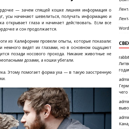
Лент
ордочке — зачем спящей кошке лишняя информация о
уг, усы начинают шевелиться, получать информацию и
Лент
ка открывает глаза и начинает действовать. Если все
Word
ордочке и сон продолжается.
логи из Калифорнии провели опыты, которые показали:
СВЕ
ни немного видят их глазами, но в основном ощущают
дится позади носового прохода. Никакие животные не
rabbi
неопасными дозами, а кошки убегали.
Литв
года
века. Этому помогает форма уха — в такую заостренную
ки.
admi
Герм
чего
admi
выво
admi
Кана