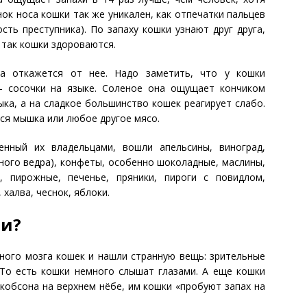
нок носа кошки так же уникален, как отпечатки пальцев
ть преступника). По запаху кошки узнают друг друга,
так кошки здороваются.
ка откажется от нее. Надо заметить, что у кошки
 сосочки на языке. Соленое она ощущает кончиком
ка, а на сладкое большинство кошек реагирует слабо.
ся мышка или любое другое мясо.
енный их владельцами, вошли апельсины, виноград,
ного ведра), конфеты, особенно шоколадные, маслины,
 пирожные, печенье, пряники, пироги с повидлом,
халва, чеснок, яблоки.
ми?
ного мозга кошек и нашли странную вещь: зрительные
 То есть кошки немного слышат глазами. А еще кошки
кобсона на верхнем нёбе, им кошки «пробуют запах на