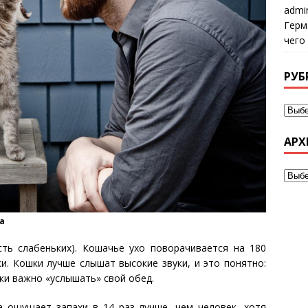
admi
Герм
чего
РУБ
АРХ
ка
сть слабеньких). Кошачье ухо поворачивается на 180
ки. Кошки лучше слышат высокие звуки, и это понятно:
ки важно «услышать» свой обед.
а ощущает запахи в 14 раз лучше, чем человек, хотя