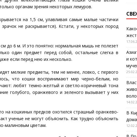
только органам зрения некоторых лемуров.
СВЕ
крывается на 1,5 см, улавливая самые малые частички
 зрачок не раскрывается). Кстати, у некоторых пород
Како
жест
17.06.
см до 6 м. И это понятно: нормальная мышь не полезет
Азиа
лько один предмет перед собой, остальные слегка в
и ко
даже если перед нею их несколько.
муче
идят мелкие предметы, тем не менее, ловко, с первого
25.02.
лось, что кошки воспринимают мир черно-белым, но
Влас
ичают: любят темно-желтый и светло-коричневый тона
живо
ание голубого, оранжевого и зеленого вызывает у них
воло
14.02.
-то на кошкиных предков охотился страшный оранжево-
В Кы
факт ученые не могут объяснить. Как трудно объяснить
дома
но-малиновым цветам.
12.02.
В По