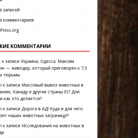
а записей
а комментариев
Press.org
ЖИЕ КОММЕНТАРИИ
t
к записи
Украина, Одесса. Максим
ин — живодер, который приговорен к 7,5
м тюрьмы
n
к записи
Массовый вывоз животных в
анию, Канаду и другие страны ЕС! Для
 и как это делается?
n
к записи
Дорога в АД! Куда и для чего
зят наших животных заграницу!?
n
к записи
Исследования на животных в
де