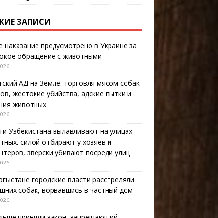
ЖИЕ ЗАПИСИ
е наказание предусмотрено в Украине за
окое обращение с животными
2026
тский АД на Земле: торговля мясом собак
тов, жестокие убийства, адские пытки и
ния животных
2026
ти Узбекистана вылавливают на улицах
тных, силой отбирают у хозяев и
нтеров, зверски убивают посреди улиц
2026
ргыстане городские власти расстреляли
шних собак, ворвавшись в частный дом
2026
льше приняли закон, запрещающий