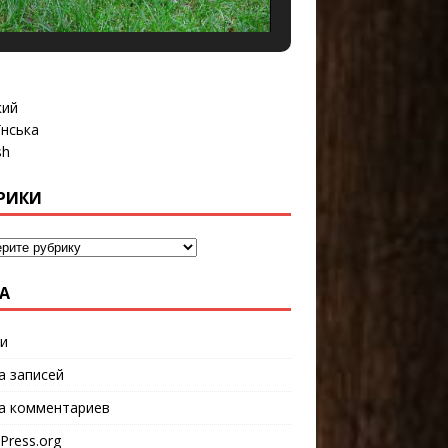
кий
їнська
sh
РИКИ
А
и
а записей
а комментариев
Press.org