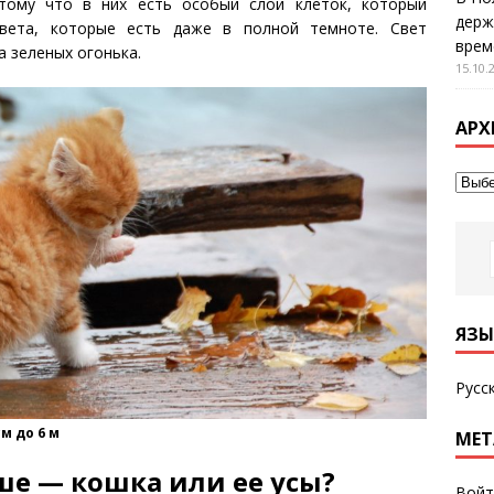
тому что в них есть особый слой клеток, который
держ
света, которые есть даже в полной темноте. Свет
врем
а зеленых огонька.
15.10.
АРХ
ЯЗЫ
Русс
м до 6 м
МЕТ
ше — кошка или ее усы?
Войт