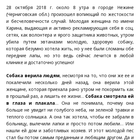
28 октября 2018 г. около 8 утра в городе Нежине
(Черниговская обл.) произошел вопиющий по жестокости
и бесчеловечности случай. Молодая женщина по имени
Карина, выдающая и активно рекламирующая себя в соц.
сетях, как волонтера и ярого защитника животных, утром
убила путем эвтаназии молодую, здоровую собаку,
которая безумно хотела жить, но у нее были сломаны обе
передние лапы, но это ведь сейчас лечится в любой
клинике и достаточно успешно!
Собака верила людям
, несмотря на то, что они же ее и
покалечили несколько дней назад, она верила этой
женщине, которая приехала рано утром не покормить как
в прошлый раз, а лишить ее жизни…
Собака смотрела ей
в глаза и плакала
… Она не понимала, почему она
больше не увидит ни голубого неба, ни зеленой травки и
теплого солнышка. А она так хотела, чтобы ее забрали в
больницу, вылечили лапки и просто потом любили… Или
нашли ей дом и заботливых хозяев. И этот молодой пес
стал бы потом самым преданным и любящим другом. Да и