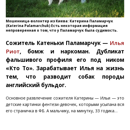
Мошенница-волонтер из Киева: Катерина Паламарчук
(Katerina Palamarchuk) Есть некоторая информация
непроверенная о том, что у Паламарчук была судимость.
Сожитель Катеньки Паламарчук —
Илья
Риот
, бомж и наркоман. Дубликат
фальшивого профиля его под ником
«Кто То». Зарабатывает Илья на жизнь
тем, что разводит собак породы
английский бульдог.
Основное развлечение сожителя Катерины — Ильи — это
детские картинки фентези-девочек, которыми усыпана вся
его страничка в ФБ. А мальчику, на минутку, 33 годика…