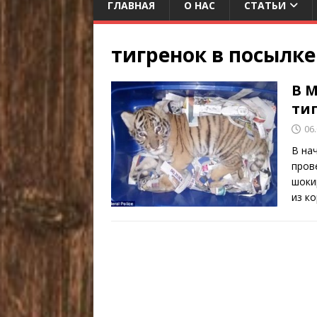
ГЛАВНАЯ
О НАС
СТАТЬИ
тигренок в посылке
В 
ти
06
В на
пров
шоки
из к