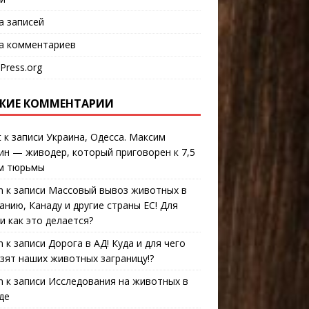
а записей
а комментариев
Press.org
ЖИЕ КОММЕНТАРИИ
t
к записи
Украина, Одесса. Максим
ин — живодер, который приговорен к 7,5
м тюрьмы
n
к записи
Массовый вывоз животных в
анию, Канаду и другие страны ЕС! Для
 и как это делается?
n
к записи
Дорога в АД! Куда и для чего
зят наших животных заграницу!?
n
к записи
Исследования на животных в
де