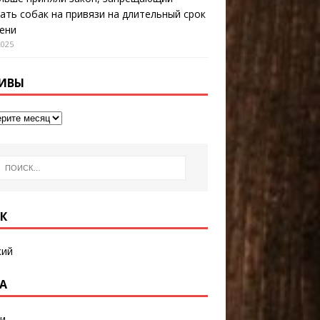
ать собак на привязи на длительный срок
ени
2025
ИВЫ
К
кий
А
и