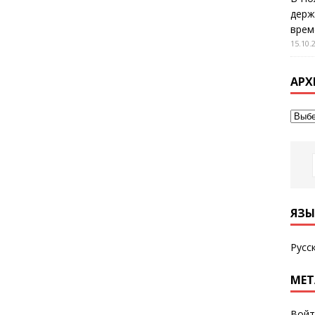
держ
врем
15.10.
АРХ
ЯЗЫ
Русс
МЕТ
Войт