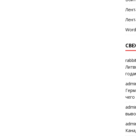
Лент
Лент
Word
СВЕ
rabbi
Литв
года
admi
Герм
чего
admi
выво
admi
Кана