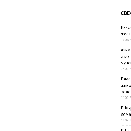
СВЕ
Како
жест
17.06.
Азиа
и ко
муче
25.02.
Влас
живо
воло
14.02.
В Кы
дома
12.02.
В По