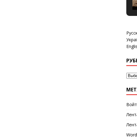
Русс
Укра
Engli
РУБ
МЕТ
Войт
Лент
Лент
Word