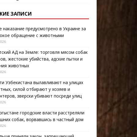
ЖИЕ ЗАПИСИ
е наказание предусмотрено в Украине за
окое обращение с животными
2026
тский АД на Земле: торговля мясом собак
тов, жестокие убийства, адские пытки и
ния животных
2026
ти Узбекистана вылавливают на улицах
тных, силой отбирают у хозяев и
нтеров, зверски убивают посреди улиц
2026
ргыстане городские власти расстреляли
шних собак, ворвавшись в частный дом
2026
льше приняли закон, запрещающий