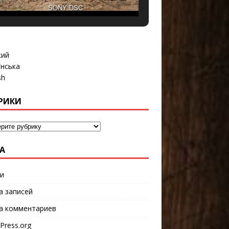
SONY DSC
кий
їнська
sh
РИКИ
А
и
а записей
а комментариев
Press.org