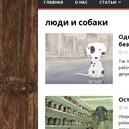
ГЛАВНАЯ
О НАС
СТАТЬИ
люди и собаки
Oд
бe
07
Taк 
paбo
двopн
Ос
03
Убер
ребен