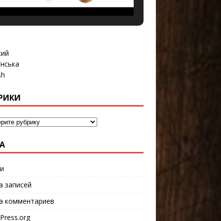
кий
їнська
sh
РИКИ
А
и
а записей
а комментариев
Press.org