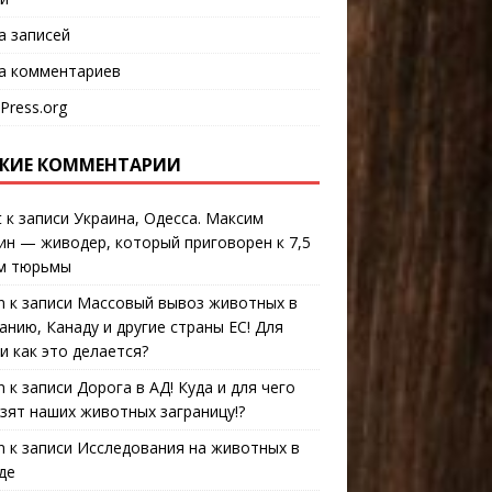
а записей
а комментариев
Press.org
ЖИЕ КОММЕНТАРИИ
t
к записи
Украина, Одесса. Максим
ин — живодер, который приговорен к 7,5
м тюрьмы
n
к записи
Массовый вывоз животных в
анию, Канаду и другие страны ЕС! Для
 и как это делается?
n
к записи
Дорога в АД! Куда и для чего
зят наших животных заграницу!?
n
к записи
Исследования на животных в
де