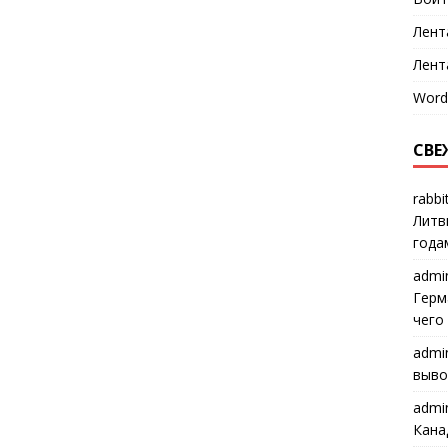
Лент
Лент
Word
СВЕ
rabbi
Литв
года
admi
Герм
чего
admi
выво
admi
Кана