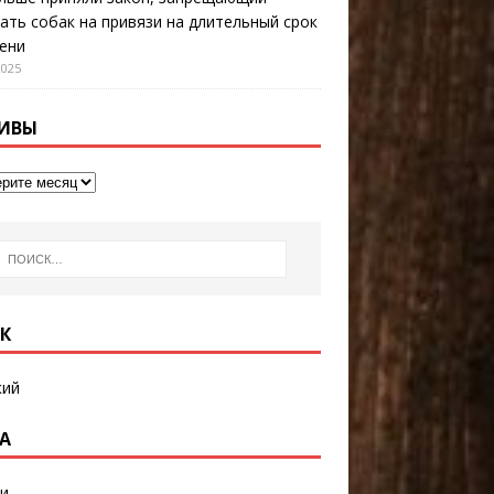
ать собак на привязи на длительный срок
ени
2025
ИВЫ
К
кий
А
и