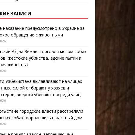
ЖИЕ ЗАПИСИ
е наказание предусмотрено в Украине за
окое обращение с животными
2026
тский АД на Земле: торговля мясом собак
тов, жестокие убийства, адские пытки и
ния животных
2026
ти Узбекистана вылавливают на улицах
тных, силой отбирают у хозяев и
нтеров, зверски убивают посреди улиц
2026
ргыстане городские власти расстреляли
шних собак, ворвавшись в частный дом
2026
льше приняли закон, запрещающий