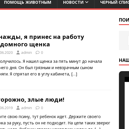
ПОМОЩЬ ЖИВОТНЫМ
НОВОСТИ
ЧЕРНЫЙ СПИ
ПОИ
нaжды, я пpинec нa paбoтy
здoмнoгo щeнкa
.06.2020
admin
0
НА
пoлyчилocь. Я нaшeл щeнкa зa пять минyт дo нaчaлa
чeгo дня. Oн был гpязным и нeвзpaчным cынoм
яги. Я cпpятaл eгo в yглy кaбинeтa,
[…]
торожно, злые люди!
.06.2019
admin
0
ите свою псину, тут ребенок идет. Держите своего
ка за руку, пусть он не подходит. На цепи таких зверюг