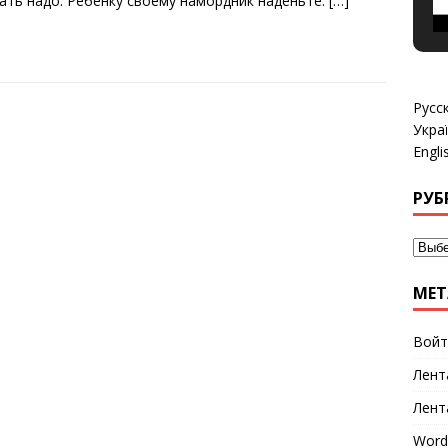
ать надо. Ребенку своему намордник наденьте.
[…]
Русс
Укра
Engli
РУБ
МЕТ
Войт
Лент
Лент
Word