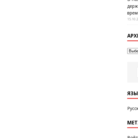
держ
врем
15.10.
АРХ
ЯЗЫ
Русс
МЕТ
Войт