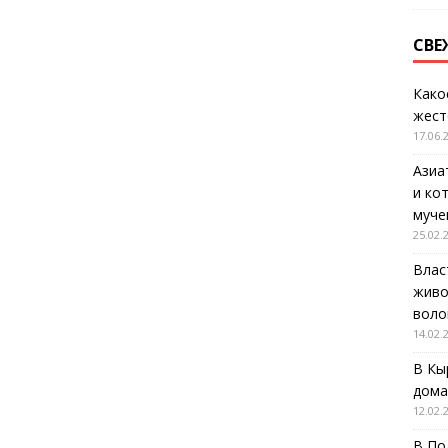
СВЕ
Како
жест
17.06.
Азиа
и ко
муче
25.02.
Влас
живо
воло
14.02.
В Кы
дома
12.02.
В По