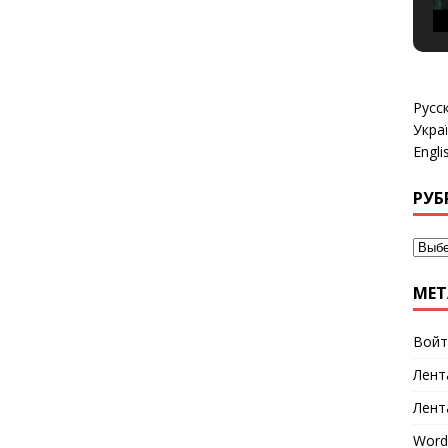
Русс
Укра
Engli
РУБ
МЕТ
Войт
Лент
Лент
Word