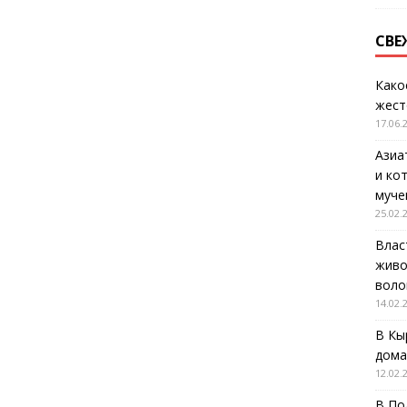
СВЕ
Како
жест
17.06.
Азиа
и ко
муче
25.02.
Влас
живо
воло
14.02.
В Кы
дома
12.02.
В По