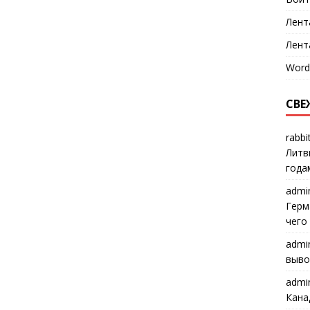
Лент
Лент
Word
СВЕ
rabbi
Литв
года
admi
Герм
чего
admi
выво
admi
Кана