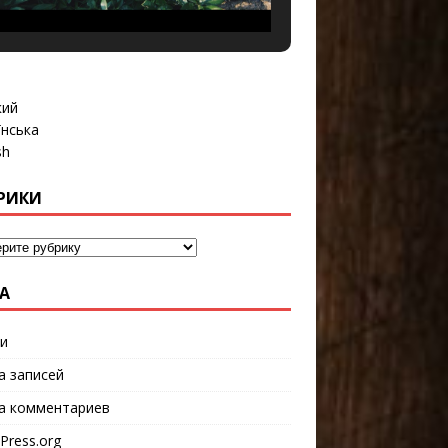
кий
їнська
sh
РИКИ
А
и
а записей
а комментариев
Press.org