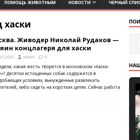
ПОМОЩЬ ЖИВОТНЫМ
НОВОСТИ
ЧЕРНЫЙ СПИ
д хаски
ПОИ
сква. Живодер Николай Рудаков —
зяин концлагеря для хаски
.01.2020
admin
0
НА
идели, какая жесть творится в московском «Хаски-
е»? Десятки истощенных собак содержатся в
добающих условиях, вынужденные развлекать
тителей, либо сидеть на коротких цепях. Сейчас работа