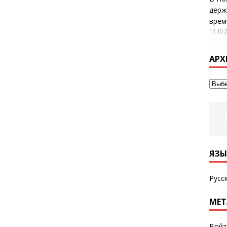
держ
врем
15.10.
АРХ
ЯЗЫ
Русс
МЕТ
Войт