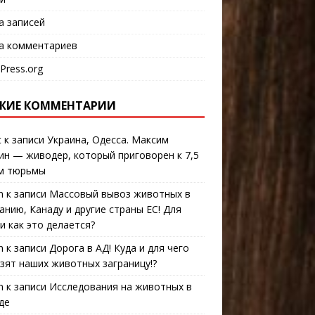
а записей
а комментариев
Press.org
ЖИЕ КОММЕНТАРИИ
t
к записи
Украина, Одесса. Максим
ин — живодер, который приговорен к 7,5
м тюрьмы
n
к записи
Массовый вывоз животных в
анию, Канаду и другие страны ЕС! Для
 и как это делается?
n
к записи
Дорога в АД! Куда и для чего
зят наших животных заграницу!?
n
к записи
Исследования на животных в
де