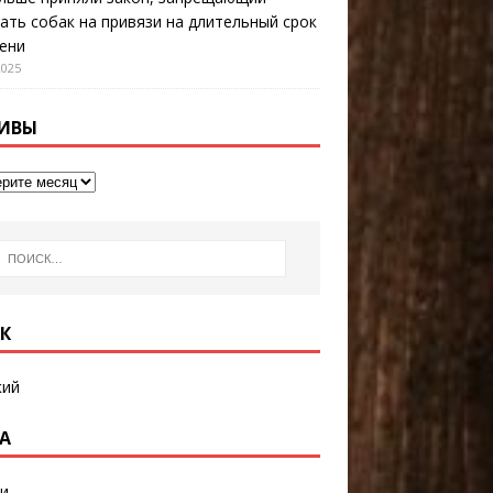
ать собак на привязи на длительный срок
ени
2025
ИВЫ
К
кий
А
и