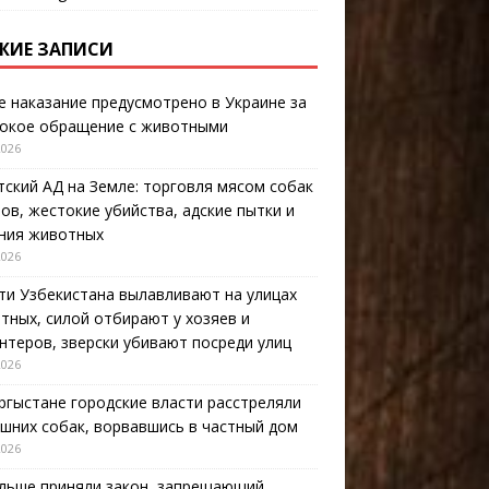
ЖИЕ ЗАПИСИ
е наказание предусмотрено в Украине за
окое обращение с животными
2026
тский АД на Земле: торговля мясом собак
тов, жестокие убийства, адские пытки и
ния животных
2026
ти Узбекистана вылавливают на улицах
тных, силой отбирают у хозяев и
нтеров, зверски убивают посреди улиц
2026
ргыстане городские власти расстреляли
шних собак, ворвавшись в частный дом
2026
льше приняли закон, запрещающий