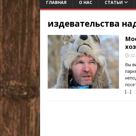
ГЛАВНАЯ
О НАС
СТАТЬИ
издевательства на
Мо
хо
22
Вы в
парк
непо
посе
[…]