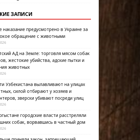
ЖИЕ ЗАПИСИ
е наказание предусмотрено в Украине за
окое обращение с животными
2026
тский АД на Земле: торговля мясом собак
тов, жестокие убийства, адские пытки и
ния животных
2026
ти Узбекистана вылавливают на улицах
тных, силой отбирают у хозяев и
нтеров, зверски убивают посреди улиц
2026
ргыстане городские власти расстреляли
шних собак, ворвавшись в частный дом
2026
льше приняли закон, запрещающий