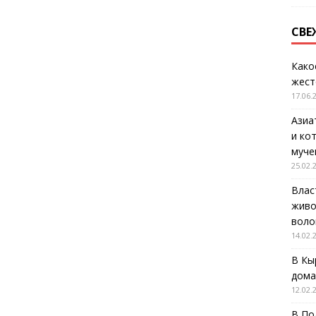
СВЕ
Како
жест
17.06.
Азиа
и ко
муче
25.02.
Влас
живо
воло
14.02.
В Кы
дома
12.02.
В По