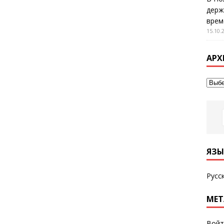
держ
врем
15.10.
АРХ
ЯЗЫ
Русс
МЕТ
Войт