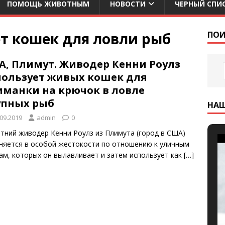
ПОМОЩЬ ЖИВОТНЫМ
НОВОСТИ
ЧЕРНЫЙ СПИ
т кошек для ловли рыб
ПОИ
А, Плимут. Живодер Кенни Роулз
пользует живых кошек для
иманки на крючок в ловле
упных рыб
НА
.09.2019
admin
0
етний живодер Кенни Роулз из Плимута (город в США)
няется в особой жестокости по отношению к уличным
ам, которых он вылавливает и затем использует как
[…]