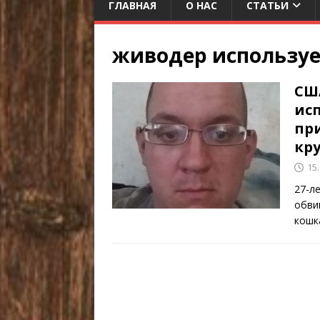
ГЛАВНАЯ
О НАС
СТАТЬИ
живодер используе
СШ
ис
пр
кр
15
27-л
обви
кошк