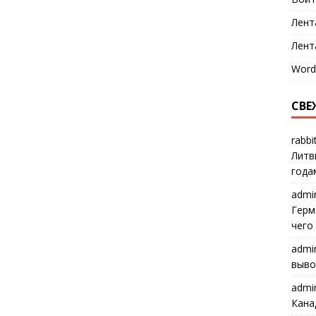
Лент
Лент
Word
СВЕ
rabbi
Литв
года
admi
Герм
чего
admi
выво
admi
Кана