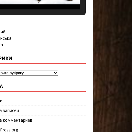
кий
їнська
sh
РИКИ
А
и
а записей
а комментариев
Press.org