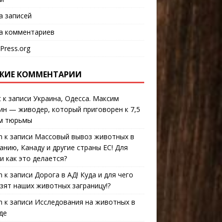
а записей
а комментариев
Press.org
ЖИЕ КОММЕНТАРИИ
t
к записи
Украина, Одесса. Максим
ин — живодер, который приговорен к 7,5
м тюрьмы
n
к записи
Массовый вывоз животных в
анию, Канаду и другие страны ЕС! Для
 и как это делается?
n
к записи
Дорога в АД! Куда и для чего
зят наших животных заграницу!?
n
к записи
Исследования на животных в
де