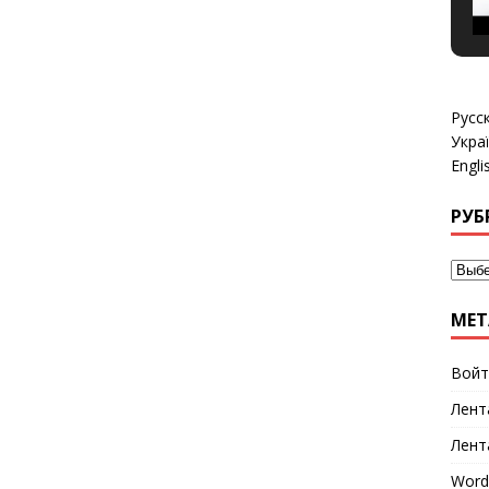
Русс
Укра
Engli
РУБ
МЕТ
Войт
Лент
Лент
Word