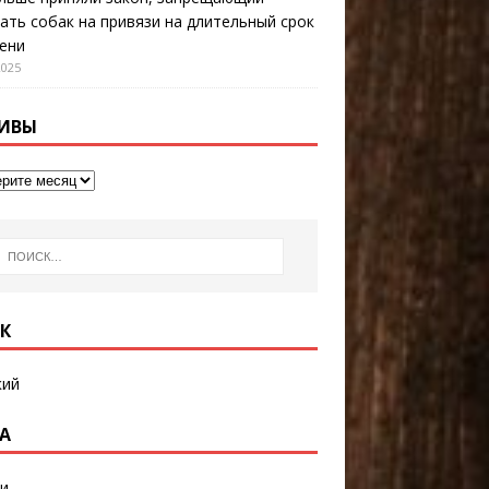
ать собак на привязи на длительный срок
ени
2025
ИВЫ
К
кий
А
и