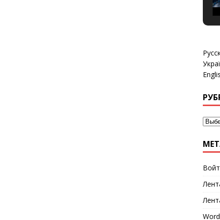
Русс
Укра
Engli
РУБ
МЕТ
Войт
Лент
Лент
Word