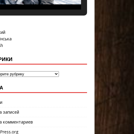
кий
їнська
sh
РИКИ
А
и
а записей
а комментариев
Press.org