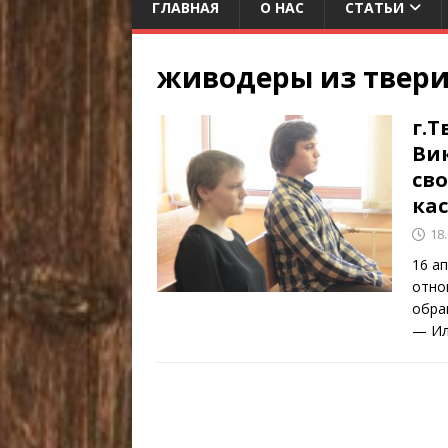
ГЛАВНАЯ
О НАС
СТАТЬИ
живодеры из твер
г.Т
Ви
св
ка
18
16 а
отно
обра
— Ил