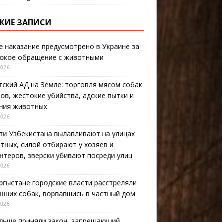
ЖИЕ ЗАПИСИ
е наказание предусмотрено в Украине за
окое обращение с животными
2026
тский АД на Земле: торговля мясом собак
тов, жестокие убийства, адские пытки и
ния животных
2026
ти Узбекистана вылавливают на улицах
тных, силой отбирают у хозяев и
нтеров, зверски убивают посреди улиц
2026
ргыстане городские власти расстреляли
шних собак, ворвавшись в частный дом
2026
льше приняли закон, запрещающий