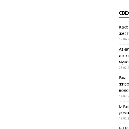
СВЕ
Како
жест
17.06.
Азиа
и ко
муче
25.02.
Влас
живо
воло
14.02.
В Кы
дома
12.02.
В По