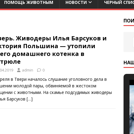
ПОМОЩЬ ЖИВОТНЫМ
НОВОСТИ
ЧЕРНЫЙ СПИ
и
ПОИ
верь. Живодеры Илья Барсуков и
ктория Польшина — утопили
оего домашнего котенка в
стрюле
НА
.04.2019
admin
0
преля в Твери началось слушание уголовного дела в
шении молодой пары, обвиняемой в жестоком
щении с животными. На скамье подсудимых живодеры
ья Барсуков
[…]