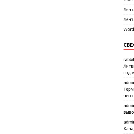
Лент
Лент
Word
СВЕ
rabbi
Литв
года
admi
Герм
чего
admi
выво
admi
Кана