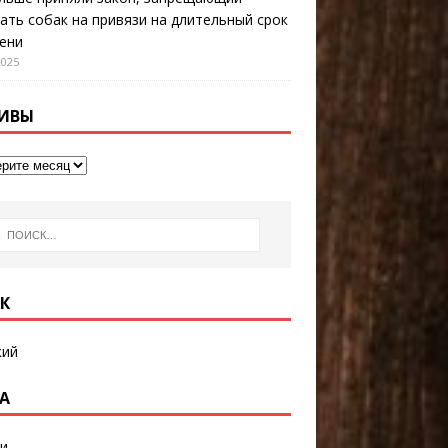
ать собак на привязи на длительный срок
ени
2025
ИВЫ
К
кий
А
и