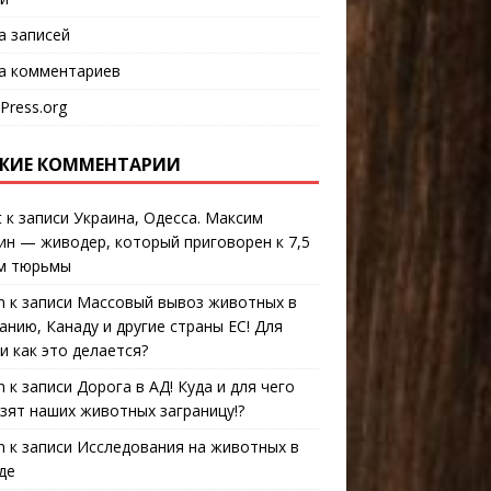
а записей
а комментариев
Press.org
ЖИЕ КОММЕНТАРИИ
t
к записи
Украина, Одесса. Максим
ин — живодер, который приговорен к 7,5
м тюрьмы
n
к записи
Массовый вывоз животных в
анию, Канаду и другие страны ЕС! Для
 и как это делается?
n
к записи
Дорога в АД! Куда и для чего
зят наших животных заграницу!?
n
к записи
Исследования на животных в
де