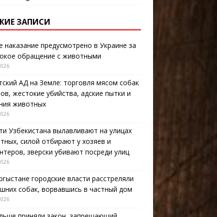
ЖИЕ ЗАПИСИ
е наказание предусмотрено в Украине за
окое обращение с животными
2026
тский АД на Земле: торговля мясом собак
тов, жестокие убийства, адские пытки и
ния животных
2026
ти Узбекистана вылавливают на улицах
тных, силой отбирают у хозяев и
нтеров, зверски убивают посреди улиц
2026
ргыстане городские власти расстреляли
шних собак, ворвавшись в частный дом
2026
льше приняли закон, запрещающий