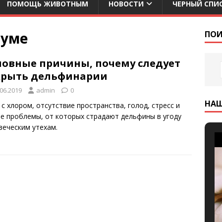
ПОМОЩЬ ЖИВОТНЫМ
НОВОСТИ
ЧЕРНЫЙ СПИ
иуме
ПОИ
новные причины, почему следует
крыть дельфинарии
.06.2019
admin
0
НА
 с хлором, отсутствие пространства, голод, стресс и
ие проблемы, от которых страдают дельфины в угоду
веческим утехам.