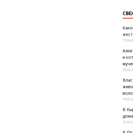
СВЕ
Како
жест
17.06.
Азиа
и ко
муче
25.02.
Влас
живо
воло
14.02.
В Кы
дома
12.02.
В По