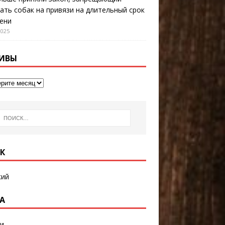
ать собак на привязи на длительный срок
ени
2025
ИВЫ
К
кий
А
и