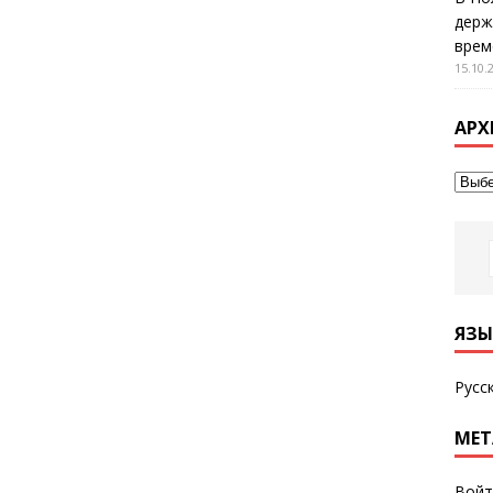
держ
врем
15.10.
АРХ
ЯЗЫ
Русс
МЕТ
Войт