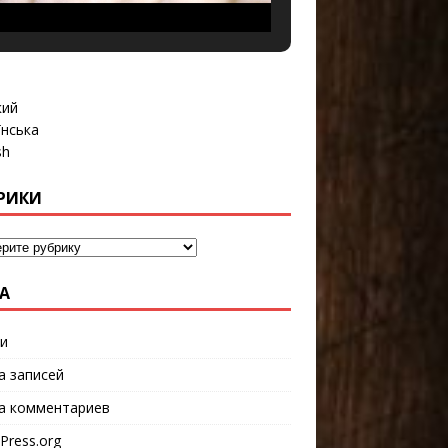
кий
їнська
sh
РИКИ
А
и
а записей
а комментариев
Press.org