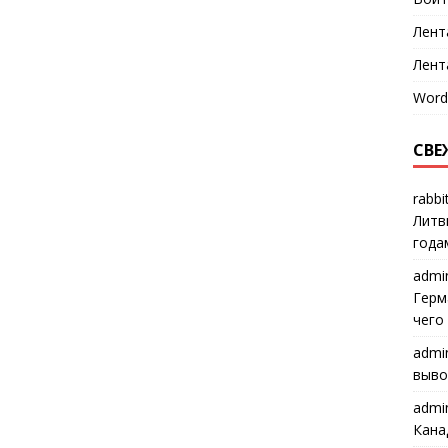
Лент
Лент
Word
СВЕ
rabbi
Литв
года
admi
Герм
чего
admi
выво
admi
Кана