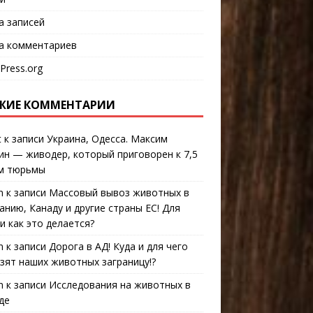
а записей
а комментариев
Press.org
ЖИЕ КОММЕНТАРИИ
t
к записи
Украина, Одесса. Максим
ин — живодер, который приговорен к 7,5
м тюрьмы
n
к записи
Массовый вывоз животных в
анию, Канаду и другие страны ЕС! Для
 и как это делается?
n
к записи
Дорога в АД! Куда и для чего
зят наших животных заграницу!?
n
к записи
Исследования на животных в
де