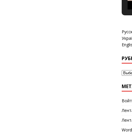
Русс
Укра
Engli
РУБ
МЕТ
Войт
Лент
Лент
Word