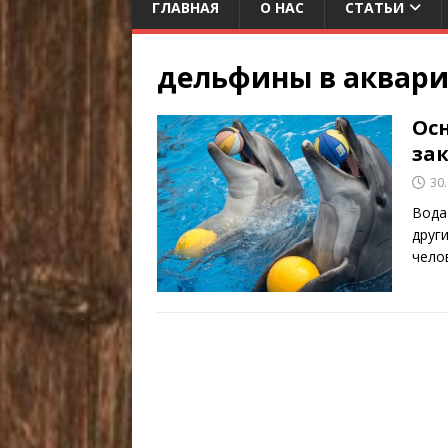
ГЛАВНАЯ
О НАС
СТАТЬИ
дельфины в аквар
Ос
за
30
Вода
друг
чело