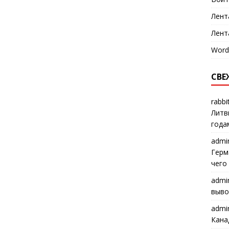
Лент
Лент
Word
СВЕ
rabbi
Литв
года
admi
Герм
чего
admi
выво
admi
Кана