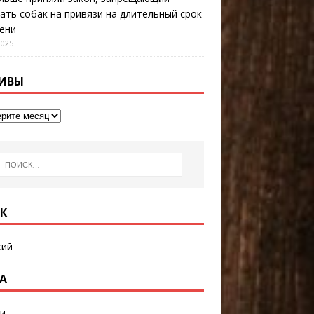
ать собак на привязи на длительный срок
ени
2025
ИВЫ
К
кий
А
и