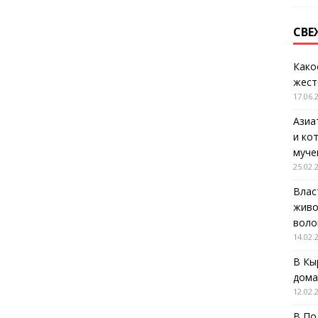
СВЕ
Како
жест
17.06.
Азиа
и ко
муче
25.02.
Влас
живо
воло
14.02.
В Кы
дома
12.02.
В По