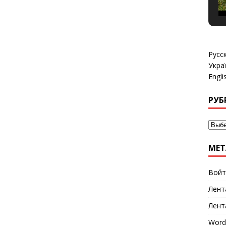
Русс
Укра
Engli
РУБ
МЕТ
Войт
Лент
Лент
Word