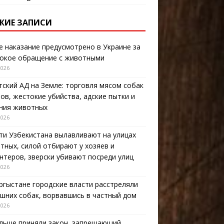
ЖИЕ ЗАПИСИ
е наказание предусмотрено в Украине за
окое обращение с животными
2026
тский АД на Земле: торговля мясом собак
тов, жестокие убийства, адские пытки и
ния животных
2026
ти Узбекистана вылавливают на улицах
тных, силой отбирают у хозяев и
нтеров, зверски убивают посреди улиц
2026
ргыстане городские власти расстреляли
шних собак, ворвавшись в частный дом
2026
льше приняли закон, запрещающий