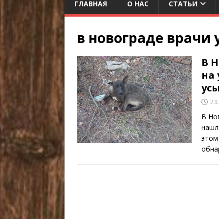
ГЛАВНАЯ
О НАС
СТАТЬИ
в новограде врачи 
В 
на
ус
23
В Но
нашл
этом
обна