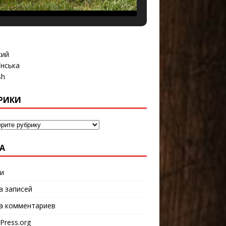
кий
їнська
sh
РИКИ
А
и
а записей
а комментариев
Press.org