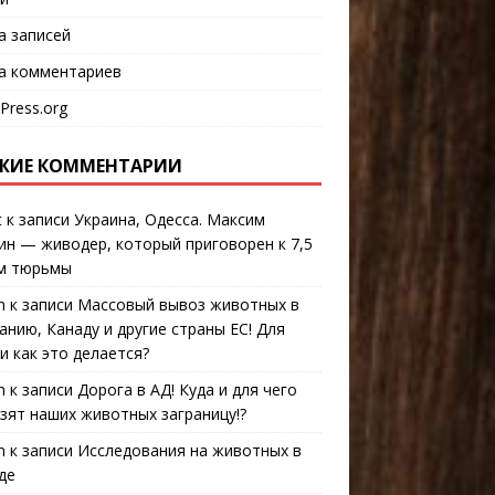
а записей
а комментариев
Press.org
ЖИЕ КОММЕНТАРИИ
t
к записи
Украина, Одесса. Максим
ин — живодер, который приговорен к 7,5
м тюрьмы
n
к записи
Массовый вывоз животных в
анию, Канаду и другие страны ЕС! Для
 и как это делается?
n
к записи
Дорога в АД! Куда и для чего
зят наших животных заграницу!?
n
к записи
Исследования на животных в
де