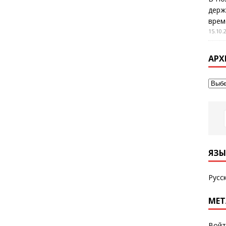
держ
врем
15.10.
АРХ
ЯЗЫ
Русс
МЕТ
Войт