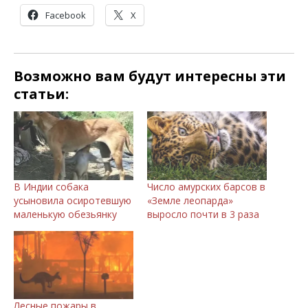
Facebook
X
Возможно вам будут интересны эти
статьи:
В Индии собака
Число амурских барсов в
усыновила осиротевшую
«Земле леопарда»
маленькую обезьянку
выросло почти в 3 раза
Лесные пожары в