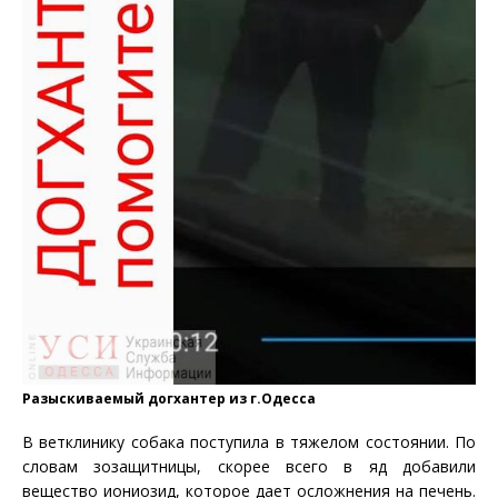
Разыскиваемый догхантер из г.Одесса
В ветклинику собака поступила в тяжелом состоянии. По
словам зозащитницы, скорее всего в яд добавили
вещество иониозид, которое дает осложнения на печень.