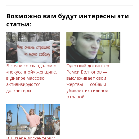
Возможно вам будут интересны эти
статьи:
В связи со скандалом о
Одесский догхантер
«покусанной» женщине,
Рамси Болтонов —
в Днепре массово
выслеживает свои
активизируются
жертвы — собак и
догхантеры
убивает их сильной
отравой
В Питере догхантершу