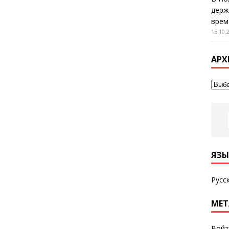
держ
врем
15.10.
АРХ
ЯЗЫ
Русс
МЕТ
Войт