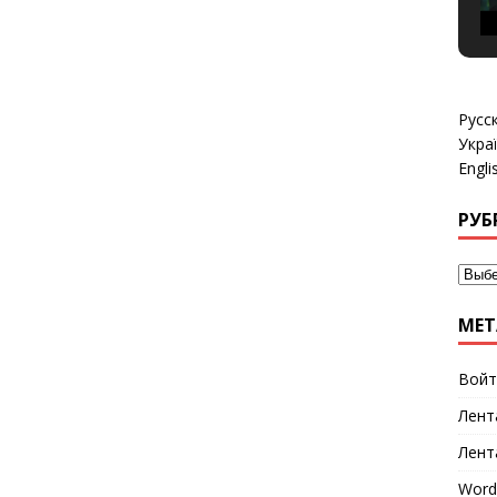
Русс
Укра
Engli
РУБ
МЕТ
Войт
Лент
Лент
Word