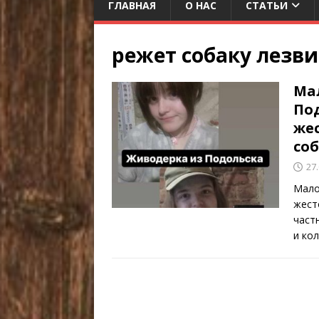
ГЛАВНАЯ
О НАС
СТАТЬИ
режет собаку лезв
Ма
По
жес
со
27
Мало
жест
част
и ко