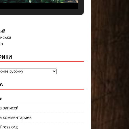
кий
їнська
sh
РИКИ
А
и
а записей
а комментариев
Press.org