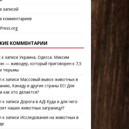
а записей
а комментариев
Press.org
ЖИЕ КОММЕНТАРИИ
t
к записи
Украина, Одесса. Максим
ин — живодер, который приговорен к 7,5
м тюрьмы
n
к записи
Массовый вывоз животных в
анию, Канаду и другие страны ЕС! Для
 и как это делается?
n
к записи
Дорога в АД! Куда и для чего
зят наших животных заграницу!?
n
к записи
Исследования на животных в
де