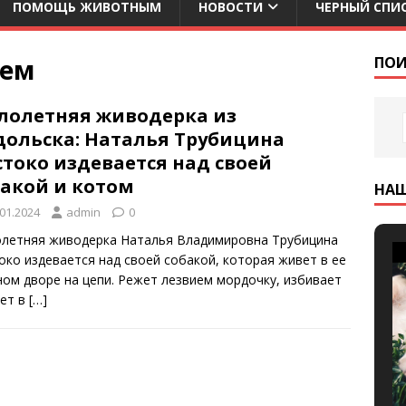
ПОМОЩЬ ЖИВОТНЫМ
НОВОСТИ
ЧЕРНЫЙ СПИ
ием
ПОИ
лолетняя живодерка из
дольска: Наталья Трубицина
токо издевается над своей
бакой и котом
НА
.01.2024
admin
0
летняя живодерка Наталья Владимировна Трубицина
око издевается над своей собакой, которая живет в ее
ном дворе на цепи. Режет лезвием мордочку, избивает
лет в
[…]