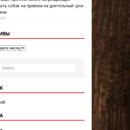
ать собак на привязи на длительный срок
ени
2025
ИВЫ
К
кий
А
и