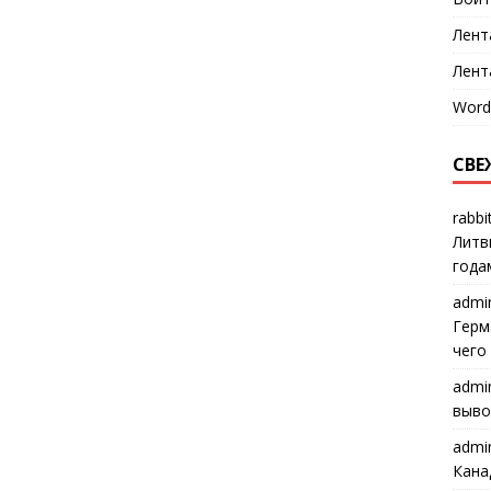
Лент
Лент
Word
СВЕ
rabbi
Литв
года
admi
Герм
чего
admi
выво
admi
Кана