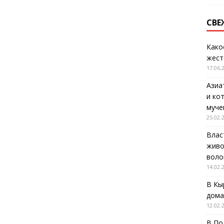
СВЕ
Како
жест
17.06.
Азиа
и ко
муче
25.02.
Влас
живо
воло
14.02.
В Кы
дома
12.02.
В По