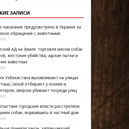
ЖИЕ ЗАПИСИ
е наказание предусмотрено в Украине за
окое обращение с животными
2026
тский АД на Земле: торговля мясом собак
тов, жестокие убийства, адские пытки и
ния животных
2026
ти Узбекистана вылавливают на улицах
тных, силой отбирают у хозяев и
нтеров, зверски убивают посреди улиц
2026
ргыстане городские власти расстреляли
шних собак, ворвавшись в частный дом
2026
льше приняли закон, запрещающий