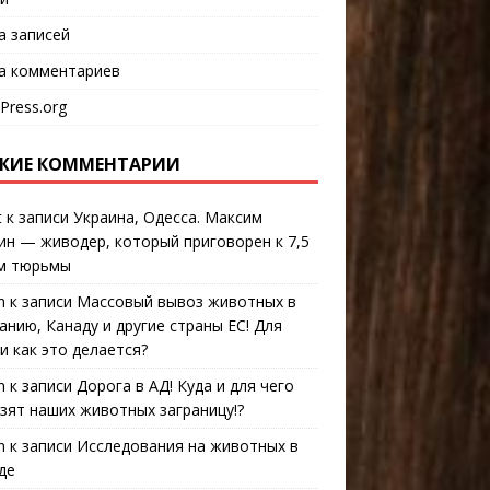
а записей
а комментариев
Press.org
ЖИЕ КОММЕНТАРИИ
t
к записи
Украина, Одесса. Максим
ин — живодер, который приговорен к 7,5
м тюрьмы
n
к записи
Массовый вывоз животных в
анию, Канаду и другие страны ЕС! Для
 и как это делается?
n
к записи
Дорога в АД! Куда и для чего
зят наших животных заграницу!?
n
к записи
Исследования на животных в
де