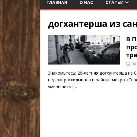
ГЛАВНАЯ
О НАС
СТАТЬИ
догхантерша из сан
В 
про
тр
04
Знакомьтесь: 26-летняя догхантерша из 
недели раскидывала в районе метро «Спас
уменьшить
[…]