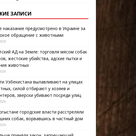
ЖИЕ ЗАПИСИ
е наказание предусмотрено в Украине за
окое обращение с животными
2026
тский АД на Земле: торговля мясом собак
тов, жестокие убийства, адские пытки и
ния животных
2026
ти Узбекистана вылавливают на улицах
тных, силой отбирают у хозяев и
нтеров, зверски убивают посреди улиц
2026
ргыстане городские власти расстреляли
шних собак, ворвавшись в частный дом
2026
льше приняли закон, запрещающий