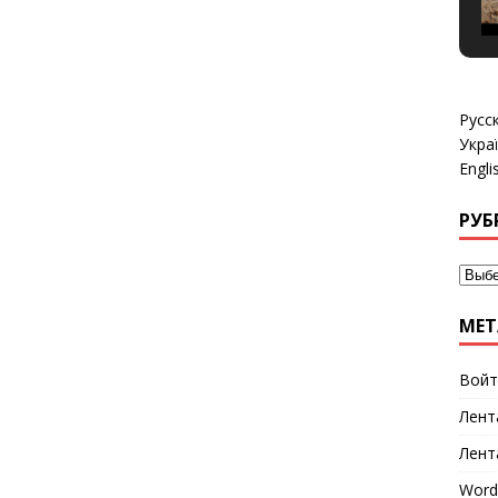
Русс
Укра
Engli
РУБ
МЕТ
Войт
Лент
Лент
Word