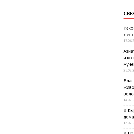
СВЕ
Како
жест
17.06.
Азиа
и ко
муче
25.02.
Влас
живо
воло
14.02.
В Кы
дома
12.02.
В По