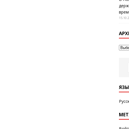
держ
врем
15.10.
АРХ
ЯЗЫ
Русс
МЕТ
Войт