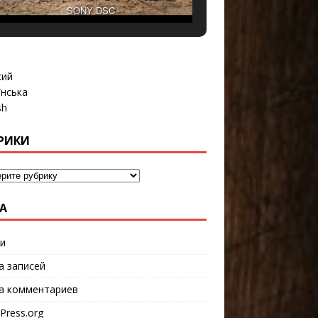
SONY DSC
кий
їнська
sh
РИКИ
А
и
а записей
а комментариев
Press.org