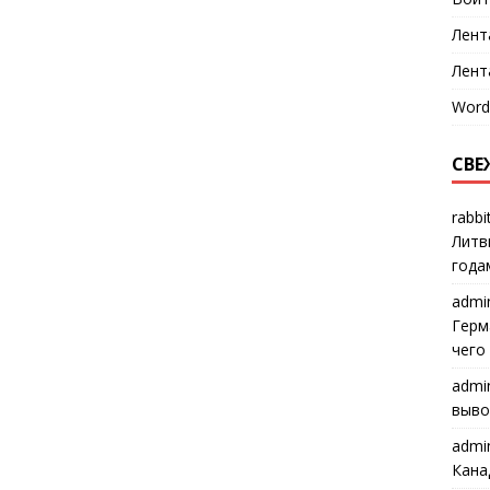
Лент
Лент
Word
СВЕ
rabbi
Литв
года
admi
Герм
чего
admi
выво
admi
Кана