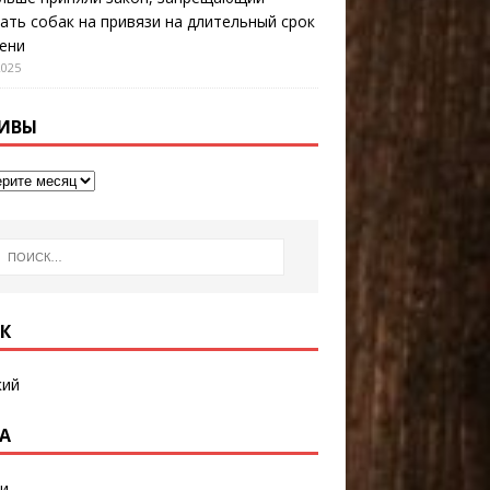
ать собак на привязи на длительный срок
ени
2025
ИВЫ
К
кий
А
и