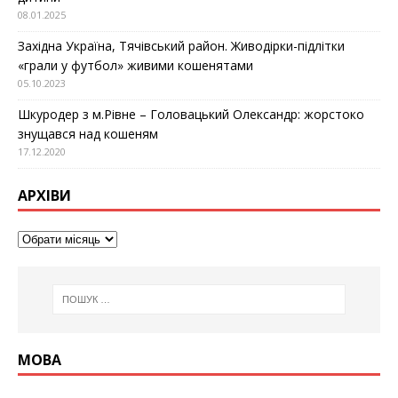
08.01.2025
Західна Україна, Тячівський район. Живодірки-підлітки
«грали у футбол» живими кошенятами
05.10.2023
Шкуродер з м.Рівне – Головацький Олександр: жорстоко
знущався над кошеням
17.12.2020
АРХІВИ
МОВА