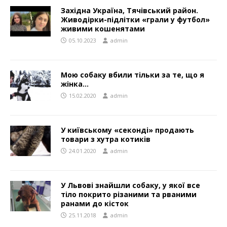
Західна Україна, Тячівський район.
Живодірки-підлітки «грали у футбол»
живими кошенятами
05.10.2023
admin
Мою собаку вбили тільки за те, що я
жінка…
15.02.2020
admin
У київському «секонді» продають
товари з хутра котиків
24.01.2020
admin
У Львові знайшли собаку, у якої все
тіло покрито різаними та рваними
ранами до кісток
25.11.2018
admin