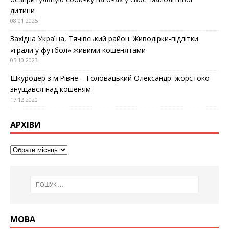
дитини
08.01.2025
Західна Україна, Тячівський район. Живодірки-підлітки
«грали у футбол» живими кошенятами
05.10.2023
Шкуродер з м.Рівне – Головацький Олександр: жорстоко
знущався над кошеням
17.12.2020
АРХІВИ
МОВА