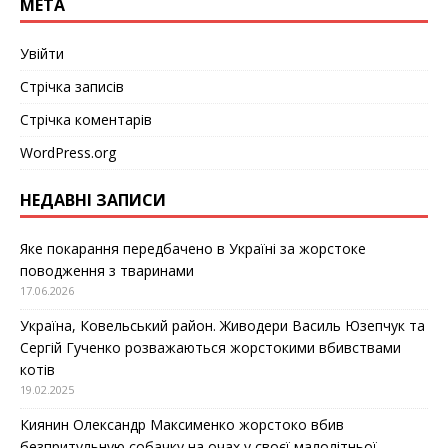
МЕТА
Увійти
Стрічка записів
Стрічка коментарів
WordPress.org
НЕДАВНІ ЗАПИСИ
Яке покарання передбачено в Україні за жорстоке
поводження з тваринами
17.06.2026
Україна, Ковельський район. Живодери Василь Юзепчук та
Сергій Гученко розважаються жорстокими вбивствами
котів
19.02.2025
Киянин Олександр Максименко жорстоко вбив
безпритульную собачку на очах у своєї малолітньої