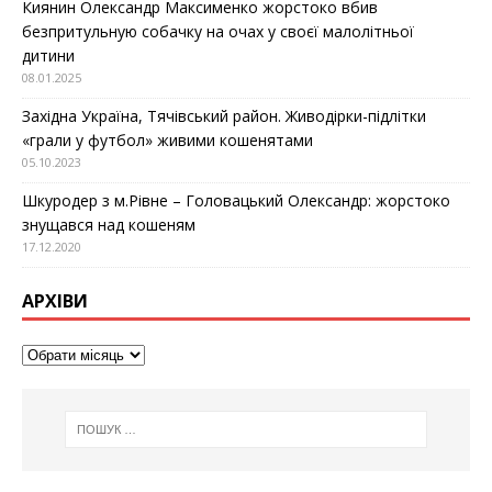
Киянин Олександр Максименко жорстоко вбив
безпритульную собачку на очах у своєї малолітньої
дитини
08.01.2025
Західна Україна, Тячівський район. Живодірки-підлітки
«грали у футбол» живими кошенятами
05.10.2023
Шкуродер з м.Рівне – Головацький Олександр: жорстоко
знущався над кошеням
17.12.2020
АРХІВИ