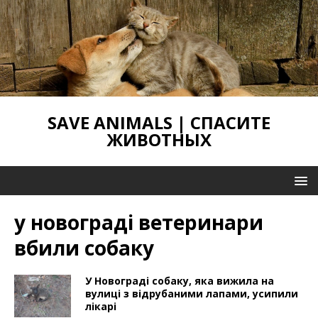
SAVE ANIMALS | СПАСИТЕ
ЖИВОТНЫХ
у новограді ветеринари
вбили собаку
У Новограді собаку, яка вижила на
вулиці з відрубаними лапами, усипили
лікарі