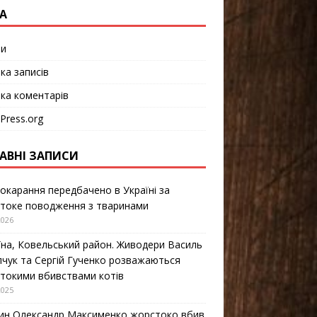
А
ти
ка записів
чка коментарів
Press.org
АВНІ ЗАПИСИ
покарання передбачено в Україні за
токе поводження з тваринами
2026
їна, Ковельський район. Живодери Василь
чук та Сергій Гученко розважаються
токими вбивствами котів
2025
ин Олександр Максименко жорстоко вбив