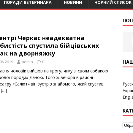
ПОРАДИ ВЕТЕРИНАРА
НОВИНИ
ЧОРНИЙ СПИСОК
ПОШ
ентрі Черкас неадекватна
бистість спустила бійцівських
бак на дворняжку
НАШ
.05.2019
admin
0
равня чоловік вийшов на прогулянку зі своїм собакою
рової породи» Даною. Того ж вечора в районі
Русс
еатру «Салют» він зустрів знайомого, який спустив
Укра
х
[…]
Engli
КАТ