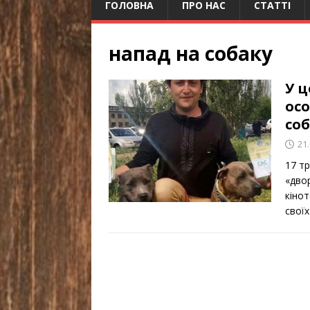
ГОЛОВНА
ПРО НАС
СТАТТІ
напад на собаку
У ц
осо
со
21
17 т
«дво
кінот
свої