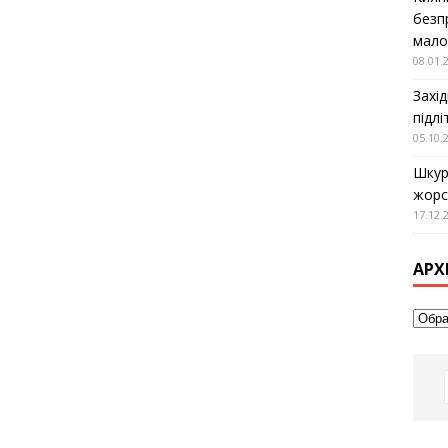
безп
мало
08.01.
Захід
підл
05.10.
Шкур
жорс
17.12.
АРХ