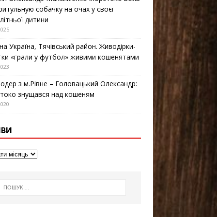
ритульную собачку на очах у своєї
літньої дитини
2025
на Україна, Тячівський район. Живодірки-
ітки «грали у футбол» живими кошенятами
2023
одер з м.Рівне – Головацький Олександр:
токо знущався над кошеням
2020
ІВИ