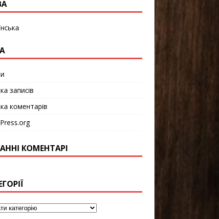
ВА
їнська
А
ти
ка записів
чка коментарів
Press.org
АННІ КОМЕНТАРІ
ЕГОРІЇ