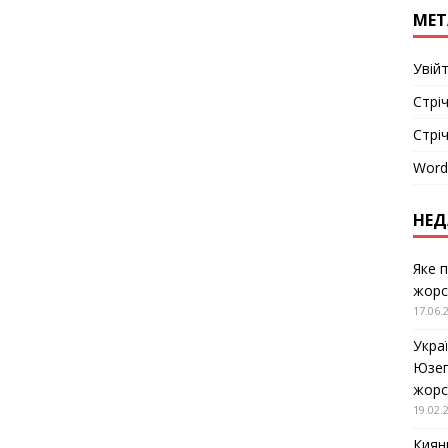
МЕТ
Увій
Стріч
Стрі
Word
НЕД
Яке 
жорс
17.06.
Укра
Юзеп
жорс
19.02.
Киян