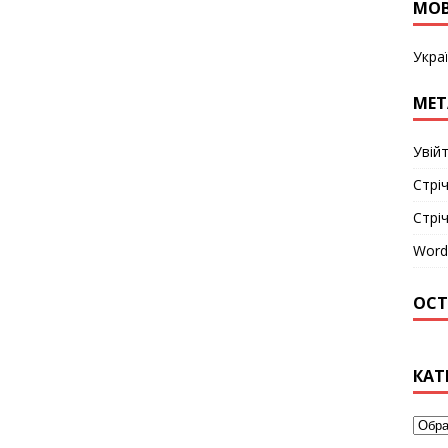
МО
Укра
МЕТ
Увій
Стріч
Стрі
Word
ОСТ
КАТ