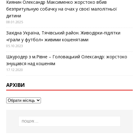
Киянин Олександр Максименко жорстоко вбив
безпритульную собачку на очах у своєї малолітньої
дитини
08.01.2025
Західна Україна, Тячівський район. Живодірки-підлітки
«грали у футбол» живими кошенятами
05.10.2023
Шкуродер з м.Рівне – Головацький Олександр: жорстоко
знущався над кошеням
17.12.2020
АРХІВИ