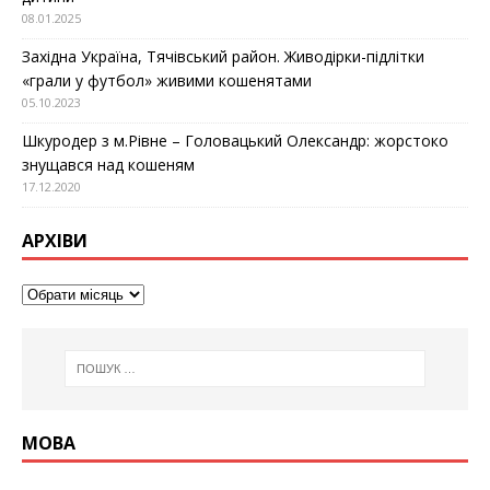
08.01.2025
Західна Україна, Тячівський район. Живодірки-підлітки
«грали у футбол» живими кошенятами
05.10.2023
Шкуродер з м.Рівне – Головацький Олександр: жорстоко
знущався над кошеням
17.12.2020
АРХІВИ
МОВА